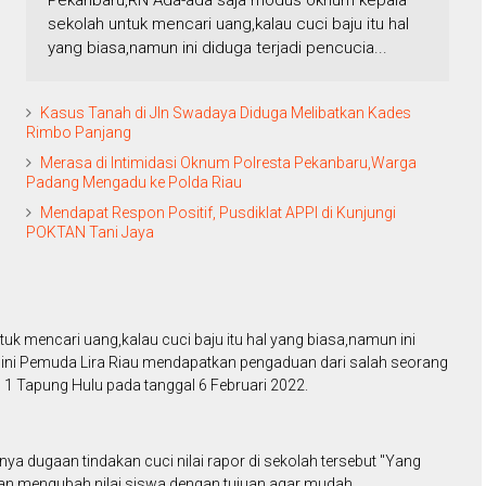
Pekanbaru,RN Ada-ada saja modus oknum kepala
sekolah untuk mencari uang,kalau cuci baju itu hal
yang biasa,namun ini diduga terjadi pencucia...
Kasus Tanah di Jln Swadaya Diduga Melibatkan Kades
Rimbo Panjang
Merasa di Intimidasi Oknum Polresta Pekanbaru,Warga
Padang Mengadu ke Polda Riau
Mendapat Respon Positif, Pusdiklat APPI di Kunjungi
POKTAN Tani Jaya
k mencari uang,kalau cuci baju itu hal yang biasa,namun ini
hal ini Pemuda Lira Riau mendapatkan pengaduan dari salah seorang
N 1 Tapung Hulu pada tanggal 6 Februari 2022.
 dugaan tindakan cuci nilai rapor di sekolah tersebut "Yang
ngan mengubah nilai siswa dengan tujuan agar mudah