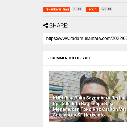
Pekanbaru Riau
Terkini
1818
59813
SHARE:
RECOMMENDED FOR YOU
KNPI Riau Buka Sayembara Berhad
Rp : 500 Juta Bagi Siapa Saja
Menemukan Toko Ritz Carlton Ver
Sekdaprov SF Heriyanto