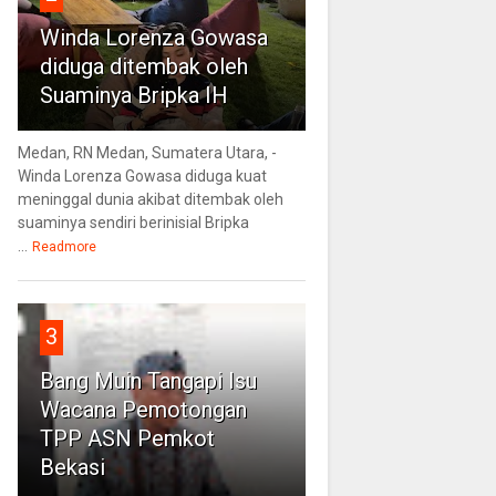
Winda Lorenza Gowasa
diduga ditembak oleh
Suaminya Bripka IH
Medan, RN Medan, Sumatera Utara, -
Winda Lorenza Gowasa diduga kuat
meninggal dunia akibat ditembak oleh
suaminya sendiri berinisial Bripka
...
Readmore
3
Bang Muin Tangapi Isu
Wacana Pemotongan
TPP ASN Pemkot
Bekasi