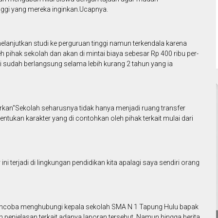
nggi yang mereka inginkan.Ucapnya.
melanjutkan studi ke perguruan tinggi namun terkendala karena
h pihak sekolah dan akan di mintai biaya sebesar Rp 400 ribu per-
ni sudah berlangsung selama lebih kurang 2 tahun yang ia
rkan"Sekolah seharusnya tidak hanya menjadi ruang transfer
ntukan karakter yang di contohkan oleh pihak terkait mulai dari
ni terjadi di lingkungan pendidikan kita apalagi saya sendiri orang
encoba menghubungi kepala sekolah SMA N 1 Tapung Hulu bapak
penjelasan terkait adanya laporan tersebut. Namun hingga berita