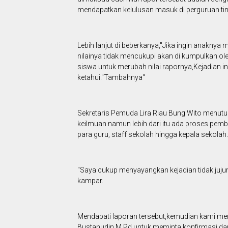
mendapatkan kelulusan masuk di perguruan ti
Lebih lanjut di beberkanya,"Jika ingin anaknya 
nilainya tidak mencukupi akan di kumpulkan ole
siswa untuk merubah nilai rapornya,Kejadian i
ketahui."Tambahnya"
Sekretaris Pemuda Lira Riau Bung Wito menutu
keilmuan namun lebih dari itu ada proses pembe
para guru, staff sekolah hingga kepala sekolah.
"Saya cukup menyayangkan kejadian tidak jujur i
kampar.
Mendapati laporan tersebut,kemudian kami m
Bustanudin M.Pd untuk meminta konfirmasi dan 