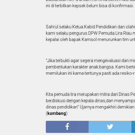
ini di terbitkan kepsek belum bisa di konfirmasi.
Sahrul selaku Ketua Kabid Pendidikan dan ol
kami selaku pengurus DPW Pemuda Lira Riau me
kepalai oleh bapak Kamsol menurunkan tim u
"Jika terbukti agar segera mengevaluasi dan 
pembentukan karakter anak bangsa. Kami bert
memilukan ini karna tentunya pasti ada resiko-
Kita pemuda lira merupakan mitra dari Dinas P
berdiskusi dengan kepala dinas,dan menyampai
dinas pendidikan" Ujarnya mengakhiri.demikian r
(
kumbang
)