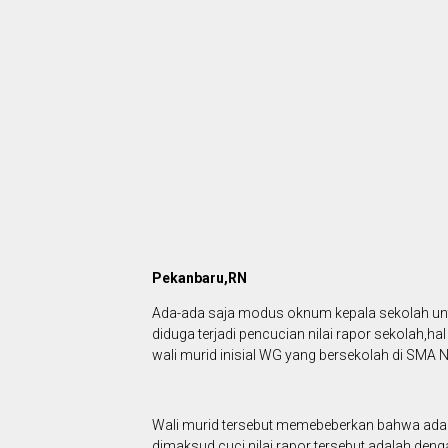
Pekanbaru,RN
Ada-ada saja modus oknum kepala sekolah untu
diduga terjadi pencucian nilai rapor sekolah,
wali murid inisial WG yang bersekolah di SMA 
Wali murid tersebut memebeberkan bahwa adanya
dimaksud cuci nilai rapor tersebut adalah de