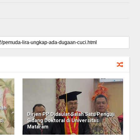
iah
Dirjen PP Didaulat Salah Satu Penguji
si
Sidang Doktoral di Universitas
Mataram