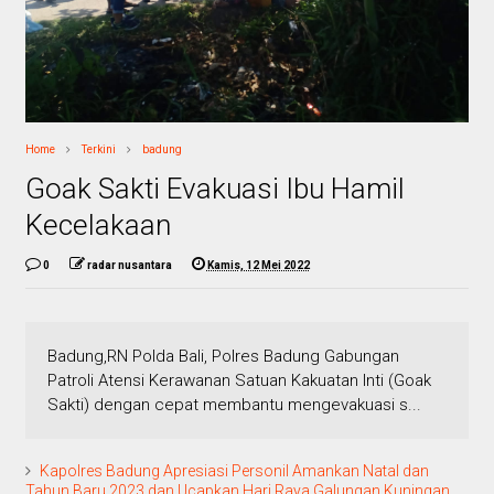
Home
Terkini
badung
Goak Sakti Evakuasi Ibu Hamil
Kecelakaan
0
radar nusantara
Kamis, 12 Mei 2022
Badung,RN Polda Bali, Polres Badung Gabungan
Patroli Atensi Kerawanan Satuan Kakuatan Inti (Goak
Sakti) dengan cepat membantu mengevakuasi s...
Kapolres Badung Apresiasi Personil Amankan Natal dan
Tahun Baru 2023 dan Ucapkan Hari Raya Galungan Kuningan