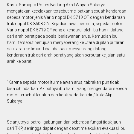
Kasat Samapta Polres Badung Akp I Wayan Sukarya
mengatakan kecelakaan tersebut melibatkan sebuah kendaraan
sepeda motor jenis Vario nopol DK 5719 OF dengan kendaraan
truk nopol DK 8608 GN. Kejadian awal bermula, sepeda motor
Vario nopol DK 5719 OF yang dikendarai oleh ibu hamil datang
dari arah barat pada posisi berlawanan arus. Kemudian ibu
hamil tersebut bertujuan menyeberang ke Utara di jalan putaran
satu arah ke timur. Tiba-tiba saat menyebrang datang
kendaraan truk dari arah barat yang akan berputar ke jalan satu
arah ke barat.
"Karena sepeda motor itu melawan arus, tabrakan pun tidak
bisa dihindarkan. Akibatnya ibu hamil yang mengendarai sepeda
motor tersebut terjatuh dan tidak sadarkan diri," kata Akp
Sukarya.
Selanjutnya, patroli gabungan dari beberapa fungsi tidak jauh
dari TKP, sehingga dapat dengan cepat melakukan evakuasi ibu