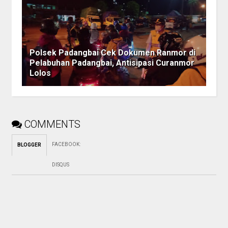
Polsek Padangbai Cek Dokumen Ranmor di
Pelabuhan Padangbai, Antisipasi Curanmor
Lolos
COMMENTS
FACEBOOK
:
BLOGGER
DISQUS