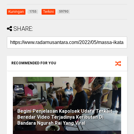
Kuningan
Terkini
1755
59790
SHARE:
RECOMMENDED FOR YOU
Begini Penjelasan Kapolsek Udara Terkait
Beredar Video Terjadinya Keributan Di
Bandara Ngurah Rai Yang Viral