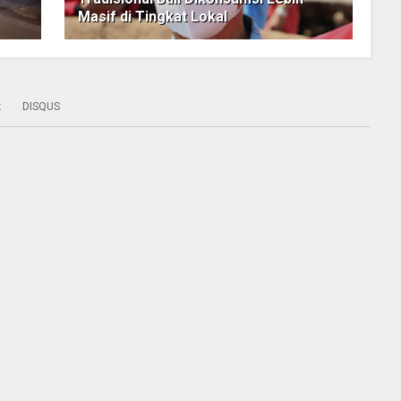
Masif di Tingkat Lokal
:
DISQUS