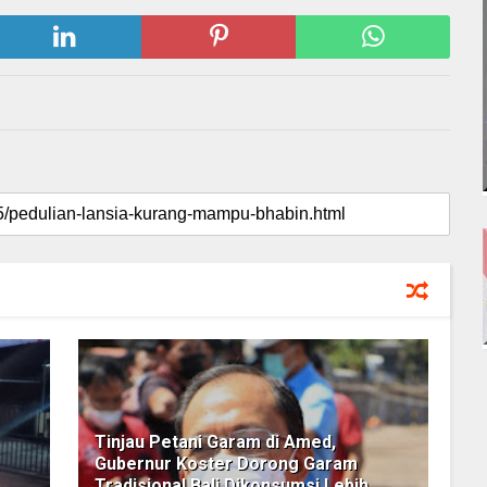
Tinjau Petani Garam di Amed,
Gubernur Koster Dorong Garam
Tradisional Bali Dikonsumsi Lebih