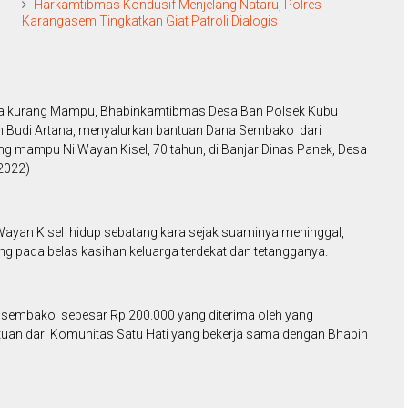
Harkamtibmas Kondusif Menjelang Nataru, Polres
Karangasem Tingkatkan Giat Patroli Dialogis
sia kurang Mampu, Bhabinkamtibmas Desa Ban Polsek Kubu
ah Budi Artana, menyalurkan bantuan Dana Sembako dari
ng mampu Ni Wayan Kisel, 70 tahun, di Banjar Dinas Panek, Desa
2022)
ayan Kisel hidup sebatang kara sejak suaminya meninggal,
 pada belas kasihan keluarga terdekat dan tetangganya.
sembako sebesar Rp.200.000 yang diterima oleh yang
tuan dari Komunitas Satu Hati yang bekerja sama dengan Bhabin