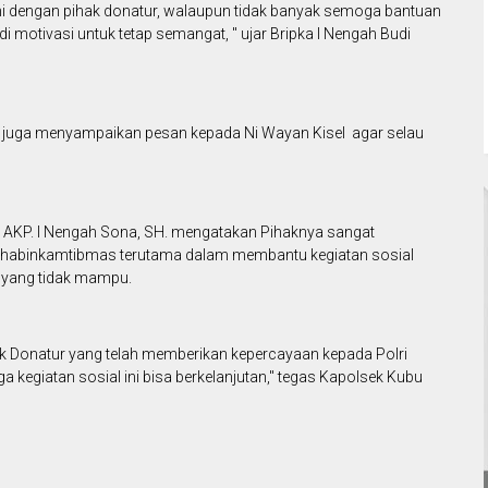
ami dengan pihak donatur, walaupun tidak banyak semoga bantuan
 motivasi untuk tetap semangat, " ujar Bripka I Nengah Budi
a juga menyampaikan pesan kepada Ni Wayan Kisel agar selau
AKP. I Nengah Sona, SH. mengatakan Pihaknya sangat
h bhabinkamtibmas terutama dalam membantu kegiatan sosial
 yang tidak mampu.
k Donatur yang telah memberikan kepercayaan kepada Polri
kegiatan sosial ini bisa berkelanjutan," tegas Kapolsek Kubu