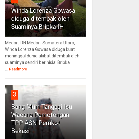
Winda Lorenza Gowasa
diduga ditembak oleh
Suaminya Bripka IH
Medan, RN Medan, Sumatera Utara, -
Winda Lorenza Gowasa diduga kuat
meninggal dunia akibat ditembak oleh
suaminya sendiri berinisial Bripka
...
Readmore
3
Bang Muin Tangapi Isu
Wacana Pemotongan
TPP ASN Pemkot
Bekasi