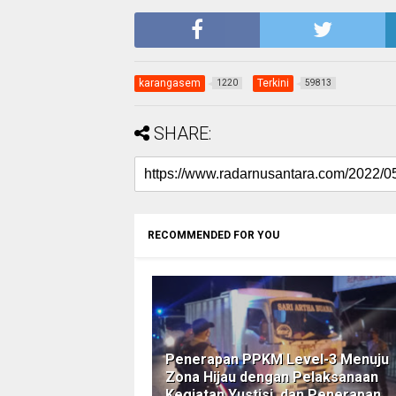
karangasem
Terkini
1220
59813
SHARE:
RECOMMENDED FOR YOU
Penerapan PPKM Level-3 Menuju
Zona Hijau dengan Pelaksanaan
Kegiatan Yustisi, dan Penerapan