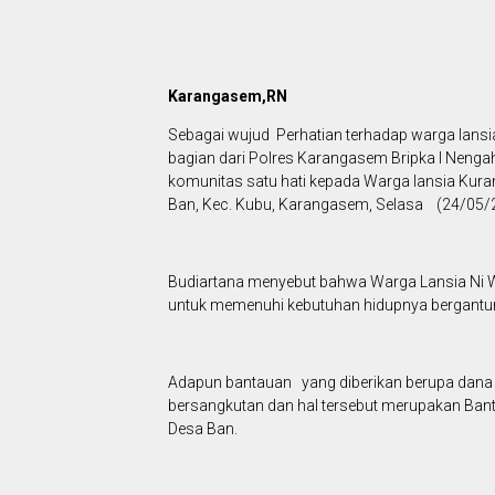
Karangasem,RN
Sebagai wujud Perhatian terhadap warga lan
bagian dari Polres Karangasem Bripka I Neng
komunitas satu hati kepada Warga lansia Kura
Ban, Kec. Kubu, Karangasem, Selasa (24/05/
Budiartana menyebut bahwa Warga Lansia Ni W
untuk memenuhi kebutuhan hidupnya bergantung
Adapun bantauan yang diberikan berupa dana 
bersangkutan dan hal tersebut merupakan Ban
Desa Ban.