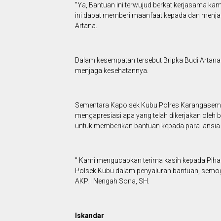
"Ya, Bantuan ini terwujud berkat kerjasama k
ini dapat memberi maanfaat kepada dan menjadi
Artana.
Dalam kesempatan tersebut Bripka Budi Artan
menjaga kesehatannya.
Sementara Kapolsek Kubu Polres Karangasem 
mengapresiasi apa yang telah dikerjakan ole
untuk memberikan bantuan kepada para lansia
" Kami mengucapkan terima kasih kepada Piha
Polsek Kubu dalam penyaluran bantuan, semoga 
AKP. I Nengah Sona, SH.
lskandar