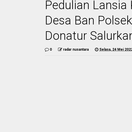
Pedulian Lansi
Desa Ban Polse
Donatur Salurka
0
radar nusantara
Selasa, 24 Mei 202