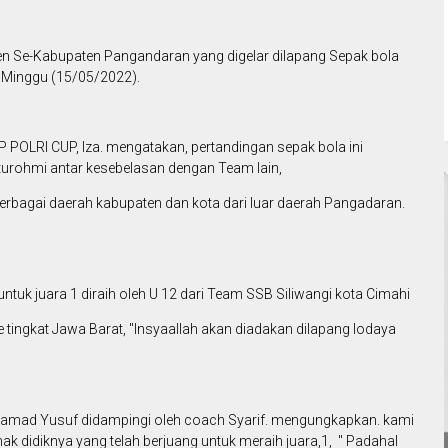
Se-Kabupaten Pangandaran yang digelar dilapang Sepak bola
 Minggu (15/05/2022).
POLRI CUP, Iza. mengatakan, pertandingan sepak bola ini
laturohmi antar kesebelasan dengan Team lain,
berbagai daerah kabupaten dan kota dari luar daerah Pangadaran.
untuk juara 1 diraih oleh U 12 dari Team SSB Siliwangi kota Cimahi
e tingkat Jawa Barat, "Insyaallah akan diadakan dilapang lodaya
uhamad Yusuf didampingi oleh coach Syarif. mengungkapkan. kami
k didiknya yang telah berjuang untuk meraih juara,1, " Padahal