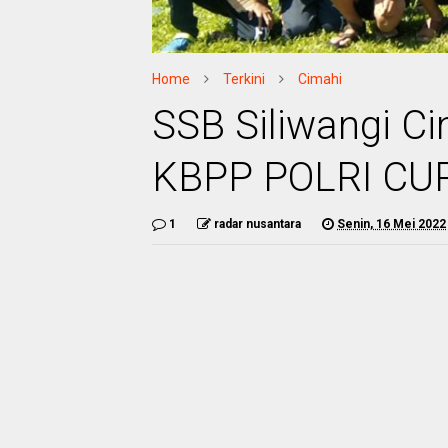
Home
Terkini
Cimahi
SSB Siliwangi Ci
KBPP POLRI CUP
1
radar nusantara
Senin, 16 Mei 2022