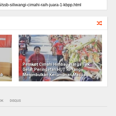
Pemkot Cimahi Himbau Warga Tak
Gelar Peringatan HUT RI Yang
ab
Menimbulkan Kerumunan Massa
OK
:
DISQUS