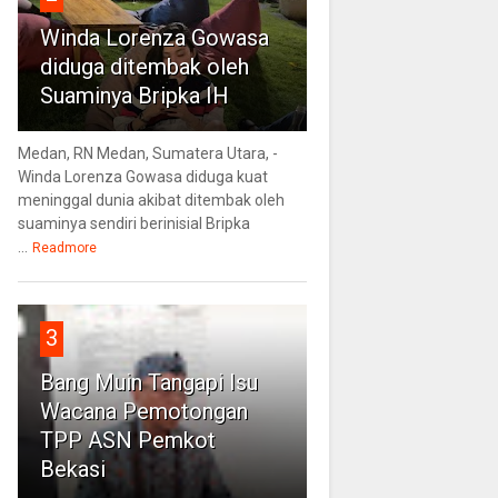
Winda Lorenza Gowasa
diduga ditembak oleh
Suaminya Bripka IH
Medan, RN Medan, Sumatera Utara, -
Winda Lorenza Gowasa diduga kuat
meninggal dunia akibat ditembak oleh
suaminya sendiri berinisial Bripka
...
Readmore
3
Bang Muin Tangapi Isu
Wacana Pemotongan
TPP ASN Pemkot
Bekasi