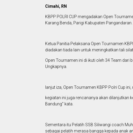
Cimahi, RN
KBPP POLRI CUP mengadakan Open Tournamen 
Karang Benda, Parigi Kabupaten Pangandaran.
Ketua Panitia Pelaksana Open Tournamen KBPP 
diadakan tiada lain untuk meningkatkan tali si
Open Tournamen ini di ikuti oleh 34 Team dari 
Ungkapnya.
lanjut iza, Open Tournamen KBPP Polri Cup ini, 
kegiatan ini juga rencananya akan dilanjutkan k
Bandung" kata.
Sementara itu Pelatih SSB Siliwangi coach M
sebagai pelatih merasa bangga kepada anak ana