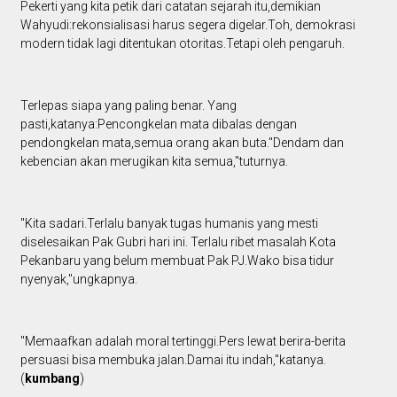
Pekerti yang kita petik dari catatan sejarah itu,demikian
Wahyudi:rekonsialisasi harus segera digelar.Toh, demokrasi
modern tidak lagi ditentukan otoritas.Tetapi oleh pengaruh.
Terlepas siapa yang paling benar. Yang
pasti,katanya:Pencongkelan mata dibalas dengan
pendongkelan mata,semua orang akan buta."Dendam dan
kebencian akan merugikan kita semua,"tuturnya.
"Kita sadari.Terlalu banyak tugas humanis yang mesti
diselesaikan Pak Gubri hari ini. Terlalu ribet masalah Kota
Pekanbaru yang belum membuat Pak PJ.Wako bisa tidur
nyenyak,"ungkapnya.
"Memaafkan adalah moral tertinggi.Pers lewat berira-berita
persuasi bisa membuka jalan.Damai itu indah,"katanya.
(
kumbang
)