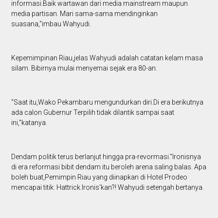
informasi.Baik wartawan dari media mainstream maupun
media partisan. Mari sama-sama mendinginkan
suasana,"imbau Wahyudi.
Kepemimpinan Riau,jelas Wahyudi adalah catatan kelam masa
silam. Bibirnya mulai menyemai sejak era 80-an.
"Saat itu,Wako Pekambaru mengundurkan diri.Di era berikutnya
ada calon Gubernur Terpilih tidak dilantik sampai saat
ini,"katanya.
Dendam politik terus berlanjut hingga pra-revormasi."Ironisnya
di era reformasi bibit dendam itu beroleh arena saling balas. Apa
boleh buat,Pemimpin Riau yang diinapkan di Hotel Prodeo
mencapai titik: Hattrick.Ironis'kan?! Wahyudi setengah bertanya.