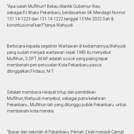
"Apa salah Muflihun? Beliau dilantik Gubernur Riau
sebagai.PJ.Wako Pekanbaru, berdasarkan SK Mendagri Nomor
131.14-1223 dan 131.14-1222 tanggal 13 Mei 2022.Sah &
konstitusional'kan?"tanya Wahyudi.
Berbicara kepada segelintir Wartawan di kediamannya,Wahyudi
yang sudah menjadi wartawan sejak 1985 itu menyebut
Muflihun, S.SPT.,M.AP adalah sosok yang paling tepat
membenahi peri-persoalan Kota Pekanbaru pasca
ditinggalkan,Firdaus, M.T.
Setalah membaca riwayat hifup dan pendidikan
Muflihun,Wahyudi menyebut, sebagai putra kelahiran
Pekanbaru., Muflihun-lah yang ditunggu publik Pekanbaru untuk
membenahi kota mereka.
"Besar dan sekolah di Pekanbaru. Pernah 2 kali menjadi Camat