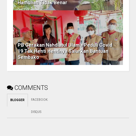
Hamulian Tidak Benar
PB Gerakan Nahdlatul Ulama Peduli Covid
19 Tak Henti Hentinya Salurkan Bantuan
Sembako
COMMENTS
FACEBOOK
:
BLOGGER
DISQUS