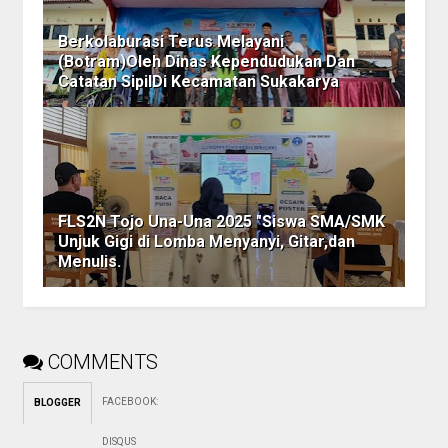
Berkolaburasi Terus Melayani
(Botram)Oleh Dinas Kependudukan Dan
Catatan SipilDi Kecamatan Sukakarya
FLS2N Tojo Una-Una 2025 "Siswa SMA/SMK
Unjuk Gigi di Lomba Menyanyi, Gitar,dan
Menulis.
COMMENTS
FACEBOOK
:
BLOGGER
DISQUS