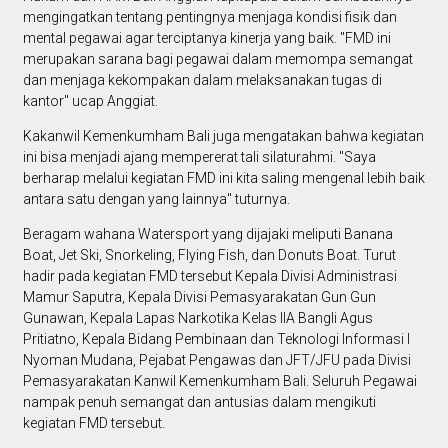
mengingatkan tentang pentingnya menjaga kondisi fisik dan
mental pegawai agar terciptanya kinerja yang baik. "FMD ini
merupakan sarana bagi pegawai dalam memompa semangat
dan menjaga kekompakan dalam melaksanakan tugas di
kantor" ucap Anggiat.
Kakanwil Kemenkumham Bali juga mengatakan bahwa kegiatan
ini bisa menjadi ajang mempererat tali silaturahmi. "Saya
berharap melalui kegiatan FMD ini kita saling mengenal lebih baik
antara satu dengan yang lainnya" tuturnya.
Beragam wahana Watersport yang dijajaki meliputi Banana
Boat, Jet Ski, Snorkeling, Flying Fish, dan Donuts Boat. Turut
hadir pada kegiatan FMD tersebut Kepala Divisi Administrasi
Mamur Saputra, Kepala Divisi Pemasyarakatan Gun Gun
Gunawan, Kepala Lapas Narkotika Kelas IIA Bangli Agus
Pritiatno, Kepala Bidang Pembinaan dan Teknologi Informasi I
Nyoman Mudana, Pejabat Pengawas dan JFT/JFU pada Divisi
Pemasyarakatan Kanwil Kemenkumham Bali. Seluruh Pegawai
nampak penuh semangat dan antusias dalam mengikuti
kegiatan FMD tersebut.