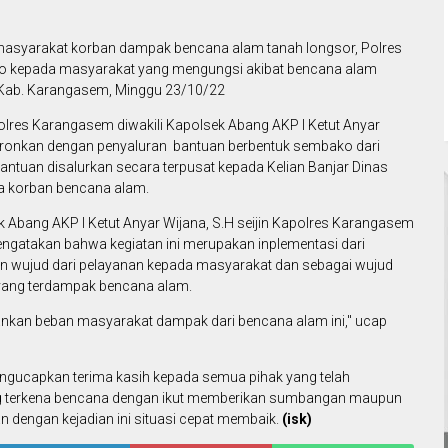
asyarakat korban dampak bencana alam tanah longsor, Polres
o kepada masyarakat yang mengungsi akibat bencana alam
g Kab. Karangasem, Minggu 23/10/22
lres Karangasem diwakili Kapolsek Abang AKP I Ketut Anyar
kronkan dengan penyaluran bantuan berbentuk sembako dari
bantuan disalurkan secara terpusat kepada Kelian Banjar Dinas
a korban bencana alam.
 Abang AKP I Ketut Anyar Wijana, S.H seijin Kapolres Karangasem
mengatakan bahwa kegiatan ini merupakan inplementasi dari
an wujud dari pelayanan kepada masyarakat dan sebagai wujud
 yang terdampak bencana alam.
nkan beban masyarakat dampak dari bencana alam ini," ucap
gucapkan terima kasih kepada semua pihak yang telah
g terkena bencana dengan ikut memberikan sumbangan maupun
 dengan kejadian ini situasi cepat membaik.
(isk)