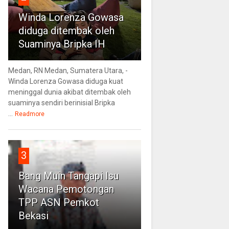
Winda Lorenza Gowasa
diduga ditembak oleh
Suaminya Bripka IH
Medan, RN Medan, Sumatera Utara, -
Winda Lorenza Gowasa diduga kuat
meninggal dunia akibat ditembak oleh
suaminya sendiri berinisial Bripka
...
Readmore
3
Bang Muin Tangapi Isu
Wacana Pemotongan
TPP ASN Pemkot
Bekasi