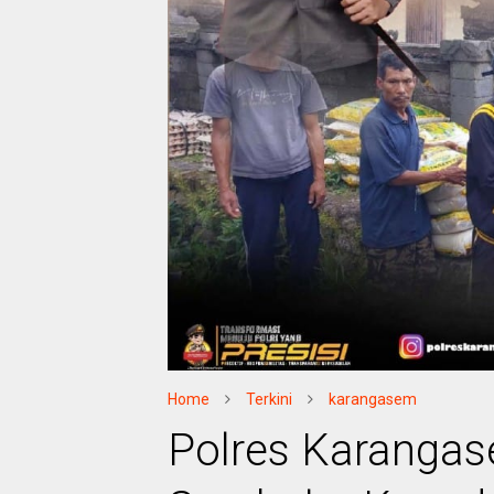
Home
Terkini
karangasem
Polres Karangas