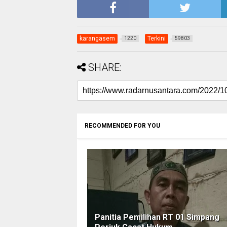
karangasem
Terkini
1220
59803
SHARE:
RECOMMENDED FOR YOU
Panitia Pemilihan RT 01 Simpang