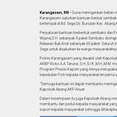
Karangasem, RN -
Guna meringankan beban m
Karangasem salurkan bantuan bentuk sembak
bertempat di Bd. Sega Ds. Bunutan Kec. Aban
Penyaluran bantuan berbentuk sembako dari Po
Wijana,S.H. sebanyak 9 paket Sembako dising
Relawan Bali Andi sebanyak 60 paket. Seluruh 
Sega untuk disalurkan ke warga masyarakatny
Polres Karangasem yang diwakili oleh Kapolsek
AKBP Ricko A.A Taruna, S.H.,S.I.K.,M.H.,M.M. 
Program Presisi Kapolri yang intinya merupak
kepedulian Polri kepada masyarakat terutama
"Semoga bantuan ini dapat membantu meringa
Kapolsek Abang AKP Anyar.
Dalam kesempaan itu juga Kapolsek Abang men
membantu dan peduli kepada masyarakat yan
suport kepada masyarakat sehingga diharapkan