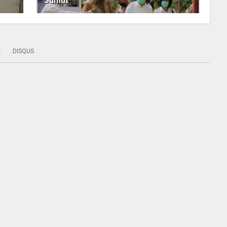
Sumut
:
DISQUS