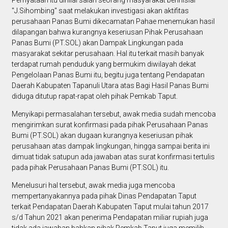
Pernyataan itu dinilai salah seorang masyarakat berinisial
"J.Sihombing" saat melakukan investigasi akan aktifitas
perusahaan Panas Bumi dikecamatan Pahae menemukan hasil
dilapangan bahwa kurangnya keseriusan Pihak Perusahaan
Panas Bumi (PT.SOL) akan Dampak Lingkungan pada
masyarakat sekitar perusahaan. Hal itu terkait masih banyak
terdapat rumah penduduk yang bermukim diwilayah dekat
Pengelolaan Panas Bumi itu, begitu juga tentang Pendapatan
Daerah Kabupaten Tapanuli Utara atas Bagi Hasil Panas Bumi
diduga ditutup rapat-rapat oleh pihak Pemkab Taput.
Menyikapi permasalahan tersebut, awak media sudah mencoba
mengirimkan surat konfirmasi pada pihak Perusahaan Panas
Bumi (PT.SOL) akan dugaan kurangnya keseriusan pihak
perusahaan atas dampak lingkungan, hingga sampai berita ini
dimuat tidak satupun ada jawaban atas surat konfirmasi tertulis
pada pihak Perusahaan Panas Bumi (PT.SOL) itu.
Menelusuri hal tersebut, awak media juga mencoba
mempertanyakannya pada pihak Dinas Pendapatan Taput
terkait Pendapatan Daerah Kabupaten Taput mulai tahun 2017
s/d Tahun 2021 akan penerima Pendapatan miliar rupiah juga