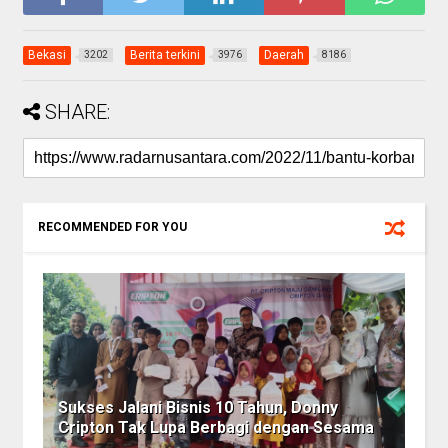
Bekasi
Berita terkini
Daerah
3202
3976
8186
SHARE:
RECOMMENDED FOR YOU
Sukses Jalani Bisnis 10 Tahun, Donny
Cripton Tak Lupa Berbagi dengan Sesama