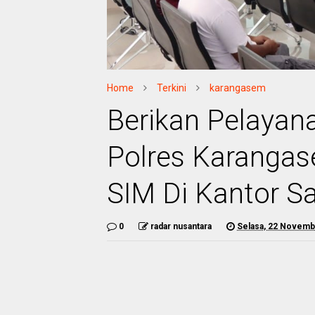
Home
Terkini
karangasem
Berikan Pelayan
Polres Karangas
SIM Di Kantor S
0
radar nusantara
Selasa, 22 Novemb