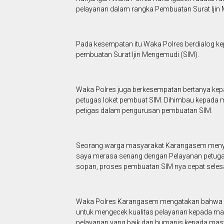
pelayanan dalam rangka Pembuatan Surat Ijin 
Pada kesempatan itu Waka Polres berdialog ke
pembuatan Surat Ijin Mengemudi (SIM).
Waka Polres juga berkesempatan bertanya ke
petugas loket pembuat SIM. Dihimbau kepada 
petigas dalam pengurusan pembuatan SIM.
Seorang warga masyarakat Karangasem meny
saya merasa senang dengan Pelayanan petuga
sopan, proses pembuatan SIM nya cepat selesa
Waka Polres Karangasem mengatakan bahwa pen
untuk mengecek kualitas pelayanan kepada mas
pelayanan yang baik dan humanis kepada masy