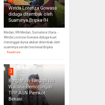
Winda Lorenza Gowasa
diduga ditembak oleh
Suaminya Bripka IH
Medan, RN Medan, Sumatera Utara, -
Winda Lorenza Gowasa diduga kuat
meninggal dunia akibat ditembak oleh
suaminya sendiri berinisial Bripka
...
Readmore
3
Bang Muin Tangapi Isu
Wacana Pemotongan
TPP ASN Pemkot
Bekasi