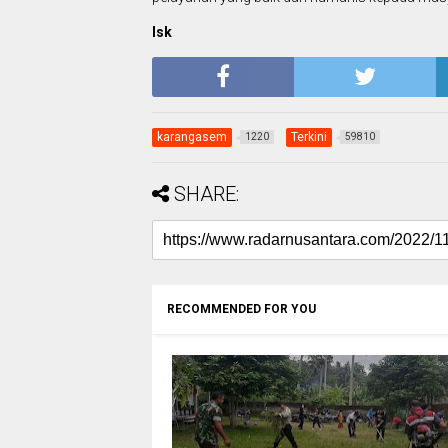
Isk
karangasem
Terkini
1220
59810
SHARE:
RECOMMENDED FOR YOU