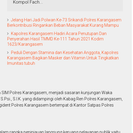
Kompol Fach...
Jelang Hari Jadi Polwan Ke-73 Srikandi Polres Karangasem
Berkontribusi Ringankan Beban Masyarakat Kurang Mampu
Kapolres Karangasem Hadiri Acara Penutupan Dan
Penyerahan Hasil TMMD Ke-111 Tahun 2021 Kodim
1623/Karangasem
Peduli Dengan Stamina dan Kesehatan Anggota, Kapolres
Karangasem Bagikan Masker dan Vitamin Untuk Tingkatkan
Imunitas tubuh
 SIM Polres Karangasem, menjadi sasaran kunjungan Waka
Psi., S.I.K. yang didampingi oleh Kabag Ren Polres Karangasem,
ident Polres Karangasem bertempat di Kantor Satpas Polres
am rangka peninjauan langsung keruang pelayanan publik yaitu