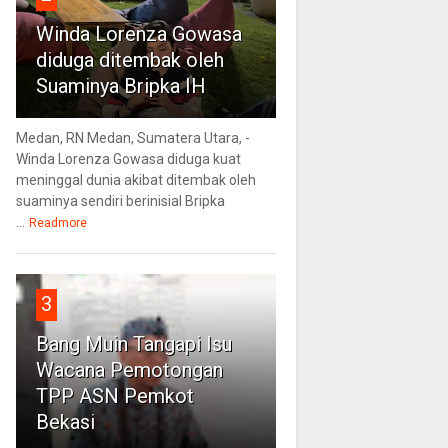
Winda Lorenza Gowasa
diduga ditembak oleh
Suaminya Bripka IH
Medan, RN Medan, Sumatera Utara, -
Winda Lorenza Gowasa diduga kuat
meninggal dunia akibat ditembak oleh
suaminya sendiri berinisial Bripka
...
Readmore
3
Bang Muin Tangapi Isu
Wacana Pemotongan
TPP ASN Pemkot
Bekasi