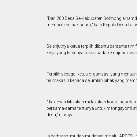
"Dari 200 Desa Se-Kabupaten Bolmong alhamdul
memberikan hak suara," kata Kepala Desa Lal
Selanjutnya ketua terpilih dibantu bersama 
kerja yang tentunya fokus pada kemajuan desa
Terpilih sebagai ketua organisasi yang menaun
terimakasih kepada sejumlah pihak yang me
" ke depan kita akan melakukan koordinasi dan
bersama-sama tentunya untuk menngayomi a
desa," ujarnya.
Ia berharap, mudah-mudahan melalui APDESI in