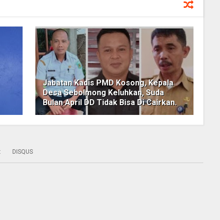
Jabatan Kadis PMD Kosong, Kepala
Desa Sebolmong Keluhkan, Suda
Bulan April DD Tidak Bisa Di Cairkan.
:
DISQUS