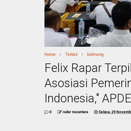
Home
Terkini
bolmong
Felix Rapar Terp
Asosiasi Pemeri
Indonesia," APD
0
radar nusantara
Selasa, 29 Novemb