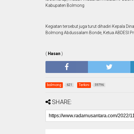
Kabupaten Bolmong
Kegiatan tersebut juga turut dihadiri Kepala
Bolmong Abdussalam Bonde, Ketua ABDESI Prov
(
Hasan
)
bolmong
Terkini
621
59796
SHARE: