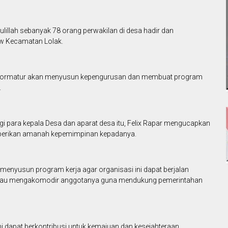
illah sebanyak 78 orang perwakilan di desa hadir dan
ow Kecamatan Lolak.
tim formatur akan menyusun kepengurusan dan membuat program
.
gi para kepala Desa dan aparat desa itu, Felix Rapar mengucapkan
mberikan amanah kepemimpinan kepadanya.
 menyusun program kerja agar organisasi ini dapat berjalan
tau mengakomodir anggotanya guna mendukung pemerintahan
i dapat berkontribusi untuk kemajuan dan kesejahteraan