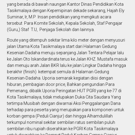
yang berada di bawah naungan Kantor Dinas Pendidikan Kota
Tasikmalaya dengan Kepemipinan dekade sekarang, Hajah Ely
Suminar, Ir, M.P Insan pendidikan yang mengikuti acara
tersebut Para Komite Sekolah, Kepala Sekolah, Staf Pengajar
(Guru,) Staf T.U, Penjaga Sekolah dan lainnya.
Route yang ditempuh sekitar lima kilo meter dengan menyusuri
jalan Utama Kota Tasikmalaya start dari Halaman Gedung
Kesenian Dadaha menuju sepanjang Jalan Tentara Pelajar lalu
ke Jalan Oto Iskandardinata terus ke Jalan KHZ. Mustafa masuk
dan menuju arah Jalan BKR lalu ke jalan Lingkar Dadaha hingga
berakhir (finish) ketempat semula di Halaman Gedung
Kesenian-Dadaha. Uporia semarak kegiatan diisi dengan
hiburan, pembagian door price, Bahkan pengundian Para
Pemenang, dibalik Uporia Peringatan HUT PGRI yang ke-77 di
Kota Tasikmalaya, tidak melupakan Duka Cita Saudara Yang
tertimpa Musibah dengan diwarnai Aksi Penggalangan Dana
terhadap para peserta yang merupakan para komponen untuk
korban gempa (Peduli Cianjur) dan hingga Alhamdulillah
terkumpul nominal sekitar sembilan ratus sembilan puluh
sembilan ribu rupiah diserahkan ke PGRI Kota Tasikmalaya
untuk diserahkan ke Dompet Peduli Korban Gempa Cianjur.