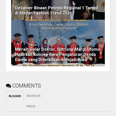
Desainer Binaan Pelindo Regional 1 Tampil
di Medan Fashion Trend 2026
Meraih Gelar Doktor, Sutrisno Margi Utomo
Hadirkan Konsep Baru Pengaturan Denda
Damai yang Diterbitkan Menjadi Buku
COMMENTS
FACEBOOK
:
BLOGGER
DISQUS