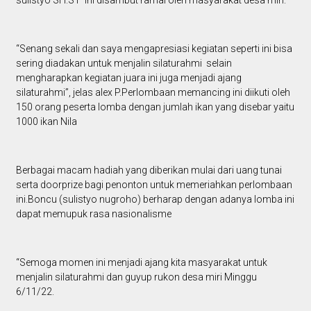
sulistyo SH.ST ini disambut ramai oleh masyarakat desa miri.
“Senang sekali dan saya mengapresiasi kegiatan seperti ini bisa
sering diadakan untuk menjalin silaturahmi selain
mengharapkan kegiatan juara ini juga menjadi ajang
silaturahmi”, jelas alex P.Perlombaan memancing ini diikuti oleh
150 orang peserta lomba dengan jumlah ikan yang disebar yaitu
1000 ikan Nila
Berbagai macam hadiah yang diberikan mulai dari uang tunai
serta doorprize bagi penonton untuk memeriahkan perlombaan
ini.Boncu (sulistyo nugroho) berharap dengan adanya lomba ini
dapat memupuk rasa nasionalisme
“Semoga momen ini menjadi ajang kita masyarakat untuk
menjalin silaturahmi dan guyup rukon desa miri Minggu
6/11/22.