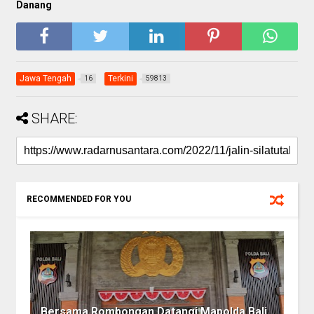
Danang
Jawa Tengah
Terkini
16
59813
SHARE:
RECOMMENDED FOR YOU
Bersama Rombongan Datangi Mapolda Bali,