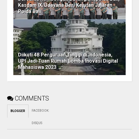
Kasdam IX/Udayana Beri Kejutan Jajaran
Polda Bali
Diikuti 48 Perguruan Tinggi di Indonesia,
UPI Jadi Tuan Rumah Lomba Inovasi Digital
Mahasiswa 2023
COMMENTS
FACEBOOK
:
BLOGGER
DISQUS