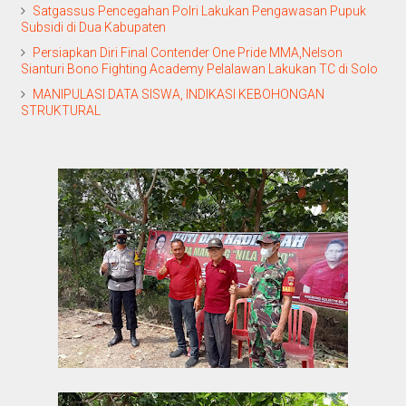
Satgassus Pencegahan Polri Lakukan Pengawasan Pupuk
Subsidi di Dua Kabupaten
Persiapkan Diri Final Contender One Pride MMA,Nelson
Sianturi Bono Fighting Academy Pelalawan Lakukan TC di Solo
MANIPULASI DATA SISWA, INDIKASI KEBOHONGAN
STRUKTURAL