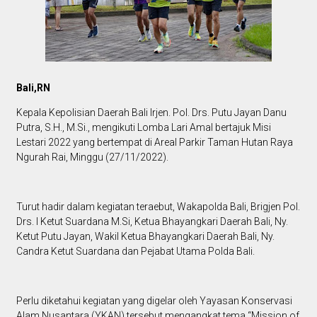
Bali,RN
Kepala Kepolisian Daerah Bali Irjen. Pol. Drs. Putu Jayan Danu
Putra, S.H., M.Si., mengikuti Lomba Lari Amal bertajuk Misi
Lestari 2022 yang bertempat di Areal Parkir Taman Hutan Raya
Ngurah Rai, Minggu (27/11/2022).
Turut hadir dalam kegiatan teraebut, Wakapolda Bali, Brigjen Pol.
Drs. I Ketut Suardana M.Si, Ketua Bhayangkari Daerah Bali, Ny.
Ketut Putu Jayan, Wakil Ketua Bhayangkari Daerah Bali, Ny.
Candra Ketut Suardana dan Pejabat Utama Polda Bali.
Perlu diketahui kegiatan yang digelar oleh Yayasan Konservasi
Alam Nusantara (YKAN) tersebut mengangkat tema “Mission of