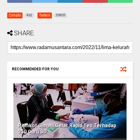
Cimahi
Terkini
462
59803
SHARE:
RECOMMENDED FOR YOU
Pemkot Cimahi Gelar Rapid Tes Terhadap
250 Guru SD