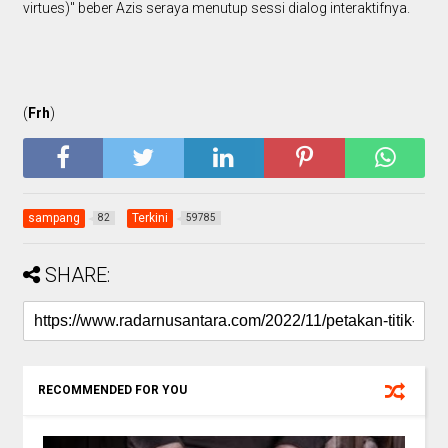
virtues)" beber Azis seraya menutup sessi dialog interaktifnya.
(
Frh
)
sampang
Terkini
82
59785
SHARE:
RECOMMENDED FOR YOU