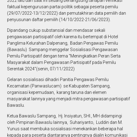
2022 lalu dan saat ini sedang berlangsung tahapan verifikasi
faktual kepengurusan partai politik sebagai peserta pemilu
(29/07/2022-13/12/2022) dan pemutakhiran data pemilih dan
penyusunan daftar pemilih (14/10/2022-21/06/2023).
Dipandang cukup substansial dan mendasar sekali
pengawasan partisipatif oleh karena itu bertempat di Hotel
Panglima Kelurahan Dalpenang, Badan Pengawas Pemilu
(Bawaslu) Sampang menggelar Sosialisasi Pengawasan
Pemilu Partisipatif dengan tema "Meningkatkan Peran Serta
Masyarakat dalam Pengawasan Partisipatif pada Pemilu
Serentak 2024"(senin, 07/11/2022)
Gelaran sosialisasi dihadiri Panitia Pengawas Pemilu
Kecamatan (Panwaslucam) se Kabupaten Sampang,
organisasi kepemudaan, karang taruna dan elemen
masyarakat lainnya yang menjadi mitra pengawasan partisipatif
Bawaslu.
Ketua Bawaslu Sampang, Hj. Insiyatun, SHI., MH didampingi
oleh Pimpinan Bawaslu lainnya, Suhariyanto, Luddin dan M.
Yunus saat membuka sosialisasi menekankan beberapa hal
kepada para peserta diantaranya pentingnya dijalin komunikasi