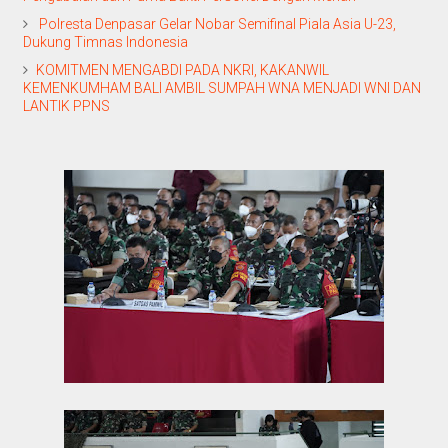
Polresta Denpasar Gelar Nobar Semifinal Piala Asia U-23,
Dukung Timnas Indonesia
KOMITMEN MENGABDI PADA NKRI, KAKANWIL
KEMENKUMHAM BALI AMBIL SUMPAH WNA MENJADI WNI DAN
LANTIK PPNS