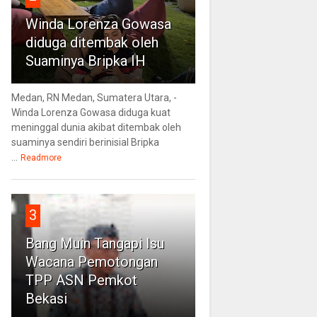
Winda Lorenza Gowasa
diduga ditembak oleh
Suaminya Bripka IH
Medan, RN Medan, Sumatera Utara, -
Winda Lorenza Gowasa diduga kuat
meninggal dunia akibat ditembak oleh
suaminya sendiri berinisial Bripka
...
Readmore
3
Bang Muin Tangapi Isu
Wacana Pemotongan
TPP ASN Pemkot
Bekasi