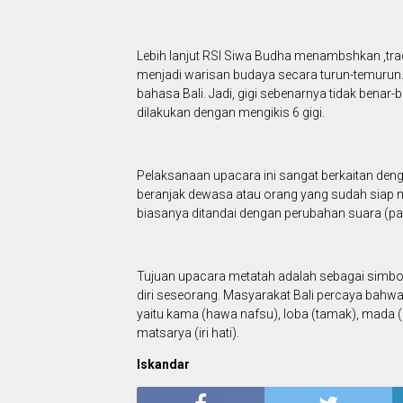
Lebih lanjut RSI Siwa Budha menambshkan ,trad
menjadi warisan budaya secara turun-temurun. M
bahasa Bali. Jadi, gigi sebenarnya tidak benar-be
dilakukan dengan mengikis 6 gigi.
Pelaksanaan upacara ini sangat berkaitan den
beranjak dewasa atau orang yang sudah siap m
biasanya ditandai dengan perubahan suara (pad
Tujuan upacara metatah adalah sebagai simb
diri seseorang. Masyarakat Bali percaya bahwa 
yaitu kama (hawa nafsu), loba (tamak), mada
matsarya (iri hati).
Iskandar