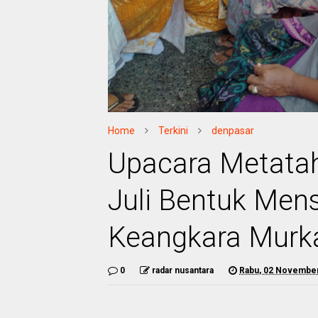
Home
Terkini
denpasar
Upacara Metata
Juli Bentuk Mensu
Keangkara Murk
0
radar nusantara
Rabu, 02 Novembe