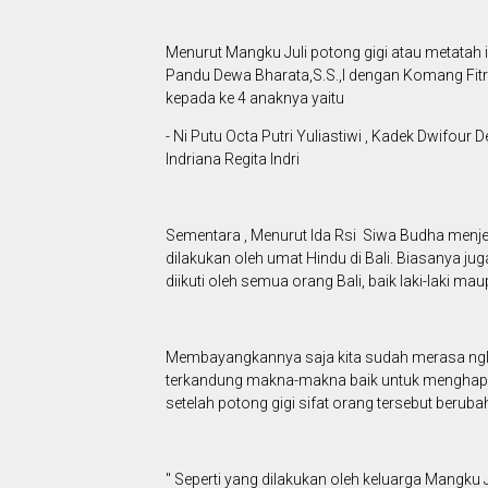
Menurut Mangku Juli potong gigi atau metatah
Pandu Dewa Bharata,S.S.,I dengan Komang Fitr
kepada ke 4 anaknya yaitu
- Ni Putu Octa Putri Yuliastiwi , Kadek Dwifour
lndriana Regita lndri
Sementara , Menurut lda Rsi Siwa Budha menje
dilakukan oleh umat Hindu di Bali. Biasanya jug
diikuti oleh semua orang Bali, baik laki-laki 
Membayangkannya saja kita sudah merasa nglilu s
terkandung makna-makna baik untuk menghapus 
setelah potong gigi sifat orang tersebut berubah
" Seperti yang dilakukan oleh keluarga Mangk