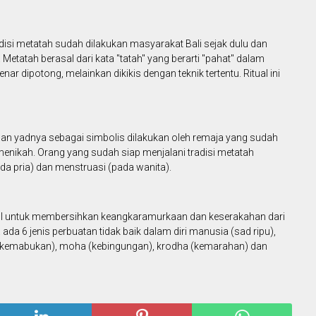
isi metatah sudah dilakukan masyarakat Bali sejak dulu dan
etatah berasal dari kata "tatah" yang berarti "pahat" dalam
nar dipotong, melainkan dikikis dengan teknik tertentu. Ritual ini
gan yadnya sebagai simbolis dilakukan oleh remaja yang sudah
enikah. Orang yang sudah siap menjalani tradisi metatah
a pria) dan menstruasi (pada wanita).
ol untuk membersihkan keangkaramurkaan dan keserakahan dari
ada 6 jenis perbuatan tidak baik dalam diri manusia (sad ripu),
 (kemabukan), moha (kebingungan), krodha (kemarahan) dan