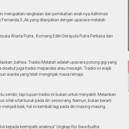
 ini merupakan rangkaian dari pernikahan anak nya.Adihimas
i Fernanda,S.,Ak yang dilanjutkan dengan upacara metatah
 Desuka Wiarta Putra , Komang Editri Derayuta Putra Perkasa dan
laskan ,bahwa Tradisi Metatah adalah upacara potong gigi yang
a disebut juga tradisi mepandes atau mesagih. Tradisi ini wajib
maupun wanita yang telah menginjak masa remaja.
endiri, tapi tujuan tradisi ini bukan untuk menyakiti. Melainkan
sifat-sifat buruk pada diri seseorang. Namun, bukan berarti
 menjadi baik, hal ini kembali lagi pada diri masing-masing.
u Juli kepada keempatb anaknya" Ungkap.Rsi Siwa Budha