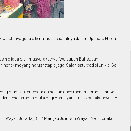
k wisatanya ,juga dikenal adat istiadatnya dalam Upacara Hindu .
masih dijaga oleh masyarakatnya. Walaupun Bali sudah
 nenek moyang harus tetap dijaga. Salah satu tradisi unik di Bali
i yang mungkin terdengar asing dan aneh menurut orang luar Bali.
a dan pengharapan mulia bagi orang yang melaksanakannya lho.
l Wayan Juliarta ,S,H./ Mangku Julin istri Wayan Netri di jalan