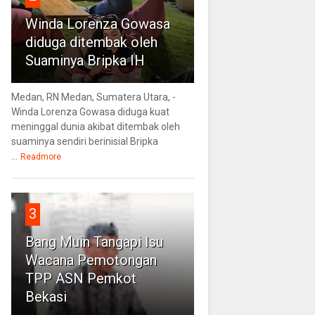
Winda Lorenza Gowasa
diduga ditembak oleh
Suaminya Bripka IH
Medan, RN Medan, Sumatera Utara, -
Winda Lorenza Gowasa diduga kuat
meninggal dunia akibat ditembak oleh
suaminya sendiri berinisial Bripka
...
Readmore
3
Bang Muin Tangapi Isu
Wacana Pemotongan
TPP ASN Pemkot
Bekasi