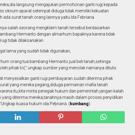
mereka,dia langsung mengajukan permohonan ganti rugi kepada
ses oknum aparat setempat diduga tidak memiliki kekuatan
 ada surat tanah orang lainnya yaitu Ida Febriana.
alnya salah seorang mengklaim tanah tersebut berdasarkan
a bambang Hermanto dengan almarhum bapaknya karena tidak
rugi tidak dilaksanakan.
el lama yang sudah tidak digunakan,
marhum orang tua bambang Hermanto jual beli tanah,sehinga
 oleh pihak tol," ungkap sumber yang menolak namanya ditulis.
t menyesalkan ganti rugi pembayaran sudah diterima pihak
 surat yang mereka pegang,diduga permainan mafia tanah
rena itu,kita minta penegak hukum dan pemerintah jangan kalah
gi yang diterima mereka,tanahnya masih dalam proses penyidikan
,"Ungkap kuasa hukum ida Pebriana. (
kumbang
)