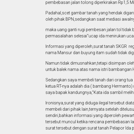
pembebasan jalan tolong diperkirakan Rp1,5 Mil
Padahal,scet gambar tanah yang hendak diganti
oleh pihak BPN,sedangkan saat mediasi awalny
maka uang ganti rugi pembesan jalan tol tidak 
permasalahan selesai"ucap ida menirukan uca
Informasi yang diperoleh,surat tanah SKGR re
nama Mansur dan buyung itam sudah tidak dig
Namun tidak dimusnahkan,tetapi disimpan ole
untuk balek nama atas nama istri bambangan H
Sedangkan saya membeli tanah dari orang tua
ketua RT-nya adalah dia ( bambang Hermanto) mu
saya bapak kandungnya,"Kata ida sambil melih
Ironisnya,surat yang diduga ilegal tersebut d
membeli dari pihak lain,ternyata setelah ditelus
sendiri,bahkan informasi yang diperoleh pewarta
tersebut muncul ketika rencana pembebasan la
surat tersebut dengan surat tanah Pelapor Ida 