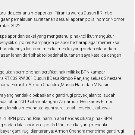
baru,Ida pebriana melaporkan Fitranita warga Dusun II Rimbo
gaan pemalsuan surat tanah sesuai laporan polisi nomor Nomor
mber 2022.
,pelapor dan saksi yang mengetahui pihak tol ikut mengukur
 penyidik di polres Kampar,ida pelapor berharap agar memeriksa
i diharapkannya lantaran mereka mereka yang sudah dilaporkan
san lahan dari pihak tol,padahal itu tanah saya kata ida dengan
gajukan permohonan sertifikat hak milik ke BPN kampar
wira RT.002 RW.001 Dusun II Desa Rimbo Panjang seluas 2 hektare
 nama Fitranita.,Armon Chandra.,Masna Haro.dan M.Nasir.
a yang hendak dibebaskan diganti rugi proyek jalan tol sudah
) pada tahun 2019 ditandatangani Almarhum Heri kades Rimbo
ngJamilus menandatangani surat tanah tersebut, katanya.
asi di BPN provinsi Riau,namun apa hendak dikata,pihak BPN
ng sudah kita laporan di polda Riau,mereka yang mengaku
bayar ganti rugi diantaranya: Armon Chandra menerima ganti rugi