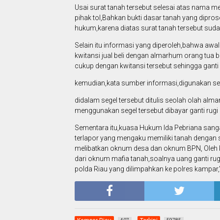
Usai surat tanah tersebut selesai atas nama 
pihak tol,Bahkan bukti dasar tanah yang dipro
hukum,karena diatas surat tanah tersebut sudah
Selain itu informasi yang diperoleh,bahwa aw
kwitansi jual beli dengan almarhum orang tu
cukup dengan kwitansi tersebut sehingga ganti 
kemudian,kata sumber informasi,digunakan seg
didalam segel tersebut ditulis seolah olah al
menggunakan segel tersebut dibayar ganti rugi
Sementara itu,kuasa Hukum Ida Pebriana sanga
terlapor yang mengaku memiliki tanah dengan
melibatkan oknum desa dan oknum BPN, Oleh ka
dari oknum mafia tanah,soalnya uang ganti ru
polda Riau yang dilimpahkan ke polres kampar