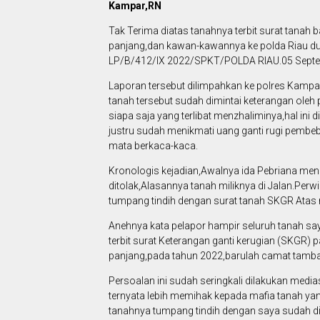
Kampar,RN
Tak Terima diatas tanahnya terbit surat tanah 
panjang,dan kawan-kawannya ke polda Riau du
LP/B/412/IX 2022/SPKT/POLDA RIAU.05 Septe
Laporan tersebut dilimpahkan ke polres Kampar
tanah tersebut sudah dimintai keterangan oleh
siapa saja yang terlibat menzhaliminya,hal in
justru sudah menikmati uang ganti rugi pembeba
mata berkaca-kaca.
Kronologis kejadian,Awalnya ida Pebriana men
ditolak,Alasannya tanah miliknya di Jalan.Per
tumpang tindih dengan surat tanah SKGR Atas
Anehnya kata pelapor hampir seluruh tanah say
terbit surat Keterangan ganti kerugian (SKGR
panjang,pada tahun 2022,barulah camat tamba
Persoalan ini sudah seringkali dilakukan medi
ternyata lebih memihak kepada mafia tanah ya
tanahnya tumpang tindih dengan saya sudah di