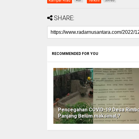
Kampar Riau
Terkini
407
59785
SHARE:
RECOMMENDED FOR YOU
Pencegahan COVID-19 Desa Rimb
Panjang Belum maksimal,?