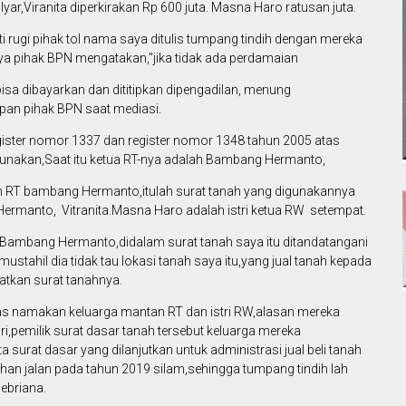
yar,Viranita diperkirakan Rp 600 juta. Masna Haro ratusan juta.
 rugi pihak tol nama saya ditulis tumpang tindih dengan mereka
a pihak BPN mengatakan,"jika tidak ada perdamaian
bisa dibayarkan dan dititipkan dipengadilan, menung
pan pihak BPN saat mediasi.
gister nomor 1337 dan register nomor 1348 tahun 2005 atas
unakan,Saat itu ketua RT-nya adalah Bambang Hermanto,
h RT bambang Hermanto,itulah surat tanah yang digunakannya
ermanto, Vitranita.Masna Haro adalah istri ketua RW setempat.
 Bambang Hermanto,didalam surat tanah saya itu ditandatangani
stahil dia tidak tau lokasi tanah saya itu,yang jual tanah kepada
atkan surat tanahnya.
iatas namakan keluarga mantan RT dan istri RW,alasan mereka
uri,pemilik surat dasar tanah tersebut keluarga mereka
 surat dasar yang dilanjutkan untuk administrasi jual beli tanah
han jalan pada tahun 2019 silam,sehingga tumpang tindih lah
pebriana.