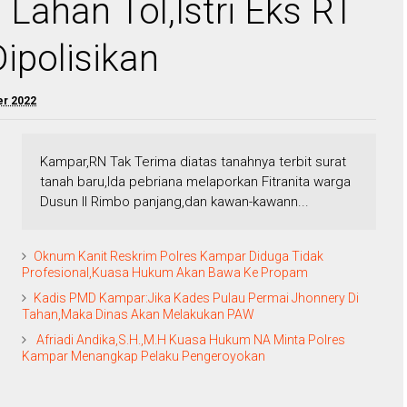
 Lahan Tol,Istri Eks RT
ipolisikan
er 2022
Kampar,RN Tak Terima diatas tanahnya terbit surat
tanah baru,Ida pebriana melaporkan Fitranita warga
Dusun II Rimbo panjang,dan kawan-kawann...
Oknum Kanit Reskrim Polres Kampar Diduga Tidak
Profesional,Kuasa Hukum Akan Bawa Ke Propam
Kadis PMD Kampar:Jika Kades Pulau Permai Jhonnery Di
Tahan,Maka Dinas Akan Melakukan PAW
Afriadi Andika,S.H.,M.H Kuasa Hukum NA Minta Polres
Kampar Menangkap Pelaku Pengeroyokan