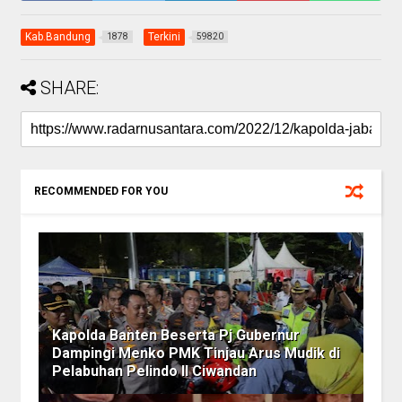
Kab.Bandung
Terkini
1878
59820
SHARE:
RECOMMENDED FOR YOU
Kapolda Banten Beserta Pj Gubernur
Dampingi Menko PMK Tinjau Arus Mudik di
Pelabuhan Pelindo II Ciwandan