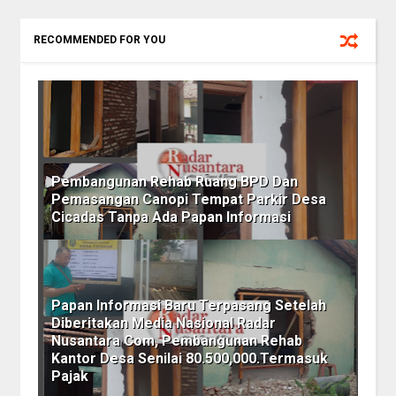
RECOMMENDED FOR YOU
Pembangunan Rehab Ruang BPD Dan
Pemasangan Canopi Tempat Parkir Desa
Cicadas Tanpa Ada Papan Informasi
Papan Informasi Baru Terpasang Setelah
Diberitakan Media Nasional Radar
Nusantara Com, Pembangunan Rehab
Kantor Desa Senilai 80.500,000.Termasuk
Pajak