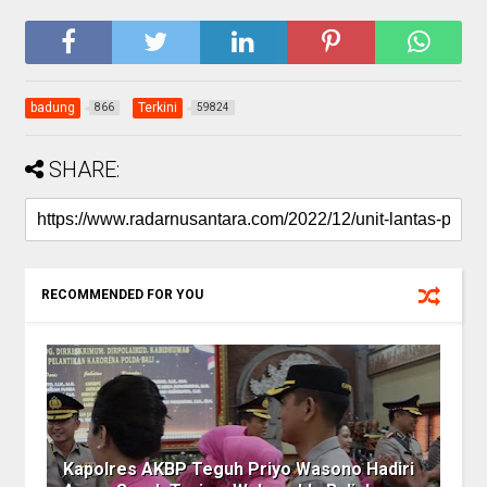
badung
Terkini
866
59824
SHARE:
RECOMMENDED FOR YOU
Kapolres AKBP Teguh Priyo Wasono Hadiri