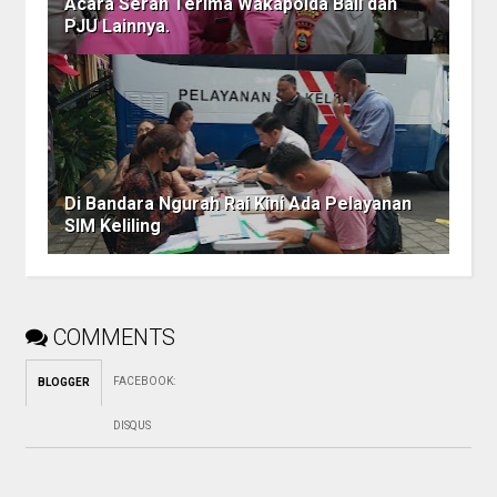
Acara Serah Terima Wakapolda Bali dan
PJU Lainnya.
Di Bandara Ngurah Rai Kini Ada Pelayanan
SIM Keliling
COMMENTS
FACEBOOK
:
BLOGGER
DISQUS