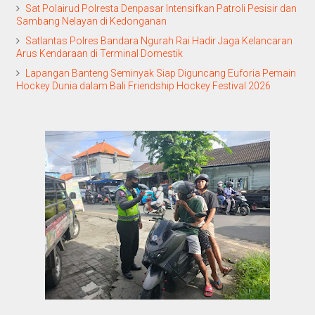
Sat Polairud Polresta Denpasar Intensifkan Patroli Pesisir dan
Sambang Nelayan di Kedonganan
Satlantas Polres Bandara Ngurah Rai Hadir Jaga Kelancaran
Arus Kendaraan di Terminal Domestik
Lapangan Banteng Seminyak Siap Diguncang Euforia Pemain
Hockey Dunia dalam Bali Friendship Hockey Festival 2026