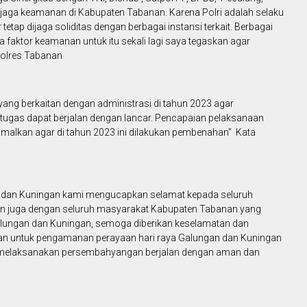
aga keamanan di Kabupaten Tabanan. Karena Polri adalah selaku
ap dijaga soliditas dengan berbagai instansi terkait. Berbagai
 faktor keamanan untuk itu sekali lagi saya tegaskan agar
polres Tabanan
ang berkaitan dengan administrasi di tahun 2023 agar
tugas dapat berjalan dengan lancar. Pencapaian pelaksanaan
imalkan agar di tahun 2023 ini dilakukan pembenahan" Kata
 dan Kuningan kami mengucapkan selamat kepada seluruh
an juga dengan seluruh masyarakat Kabupaten Tabanan yang
lungan dan Kuningan, semoga diberikan keselamatan dan
an untuk pengamanan perayaan hari raya Galungan dan Kuningan
 melaksanakan persembahyangan berjalan dengan aman dan