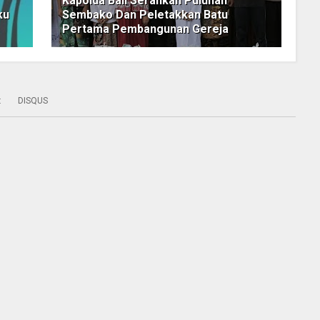
Kapolda Bali Serahkan Puluhan
ku
Sembako Dan Peletakkan Batu
Pertama Pembangunan Gereja
:
DISQUS