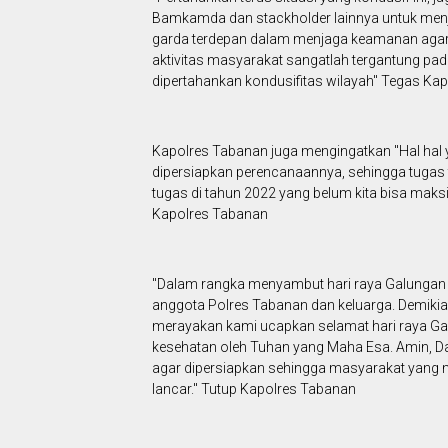
Bamkamda dan stackholder lainnya untuk menj
garda terdepan dalam menjaga keamanan agar tet
aktivitas masyarakat sangatlah tergantung pada
dipertahankan kondusifitas wilayah" Tegas Ka
Kapolres Tabanan juga mengingatkan "Hal hal y
dipersiapkan perencanaannya, sehingga tugas 
tugas di tahun 2022 yang belum kita bisa maks
Kapolres Tabanan
"Dalam rangka menyambut hari raya Galungan
anggota Polres Tabanan dan keluarga. Demiki
merayakan kami ucapkan selamat hari raya Ga
kesehatan oleh Tuhan yang Maha Esa. Amin, D
agar dipersiapkan sehingga masyarakat yang
lancar." Tutup Kapolres Tabanan