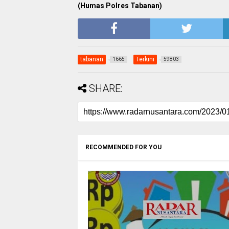
(Humas Polres Tabanan)
tabanan
Terkini
1665
59803
SHARE:
RECOMMENDED FOR YOU