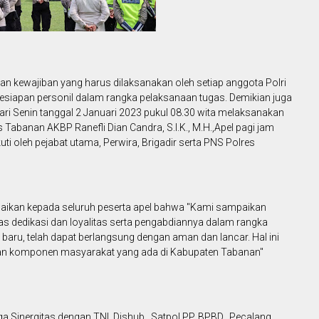
an kewajiban yang harus dilaksanakan oleh setiap anggota Polri
siapan personil dalam rangka pelaksanaan tugas. Demikian juga
ri Senin tanggal 2 Januari 2023 pukul 08.30 wita melaksanakan
Tabanan AKBP Ranefli Dian Candra, S.I.K., M.H.,Apel pagi jam
ti oleh pejabat utama, Perwira, Brigadir serta PNS Polres
ikan kepada seluruh peserta apel bahwa "Kami sampaikan
as dedikasi dan loyalitas serta pengabdiannya dalam rangka
ru, telah dapat berlangsung dengan aman dan lancar. Hal ini
i dan komponen masyarakat yang ada di Kabupaten Tabanan"
aga Sinergitas dengan TNI, Dishub , Satpol PP, BPBD, Pecalang,