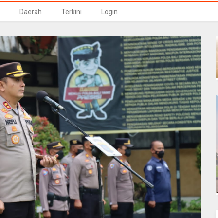
Daerah
Terkini
Login