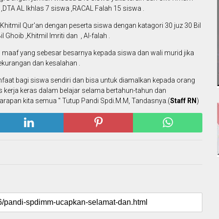
,DTA AL Ikhlas 7 siswa ,RACAL Falah 15 siswa .
hitmil Qur'an dengan peserta siswa dengan katagori 30 juz 30 Bil
l Ghoib ,Khitmil lmriti dan , Al-falah .
aaf yang sebesar besarnya kepada siswa dan wali murid jika
ekurangan dan kesalahan .
faat bagi siswa sendiri dan bisa untuk diamalkan kepada orang
 kerja keras dalam belajar selama bertahun-tahun dan
arapan kita semua " Tutup Pandi Spdi.M.M, Tandasnya.(
Staff RN
)