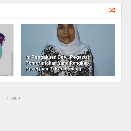
Ini Pengakuan Devi, Pegawai
Pemerintahan Yang Rangkap
Pekerjaan Di Kec Sobang
:
DISQUS