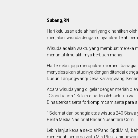
Subang,RN
Hari kelulusan adalah hari yang dinantikan ole
menjalani wisuda dengan dinyatakan telah berhas
Wisuda adalah waktu yang membuat mereka mer
menuntut ilmu akhirnya berbuah manis.
Hal tersebut juga merupakan moment bahagia b
menyelesaikan studinya dengan ditandai denga
Dusun Tanjungwangi Desa Karangwangi Kecama
Acara wisuda yang di gelar dengan meriah ole
..Granduation " Selain dihadiri oleh seluruh wa
Dinas.terkait serta forkompimcam serta para ad
" Selamat dan bahagia atas wisuda 240 Siswa ya
Berita Media Nasional Radar Nusantara Com.
Lebih lanjut kepala sekolahPandi.Spdi.M.M, bah
menengah pertama yaitu Mts Plus Tanjungwangi