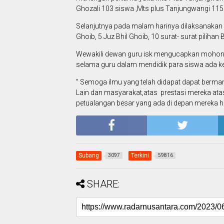
Ghozali 103 siswa ,Mts plus Tanjungwangi 115 
Selanjutnya pada malam harinya dilaksanakan K
Ghoib, 5 Juz Bhil Ghoib, 10 surat- surat pilihan Bi
Wewakili dewan guru isk mengucapkan mohon m
selama guru dalam mendidik para siswa ada k
" Semoga ilmu yang telah didapat dapat berman
Lain dan masyarakat,atas prestasi mereka atas
petualangan besar yang ada di depan mereka h
Subang
Terkini
3097
59816
SHARE: