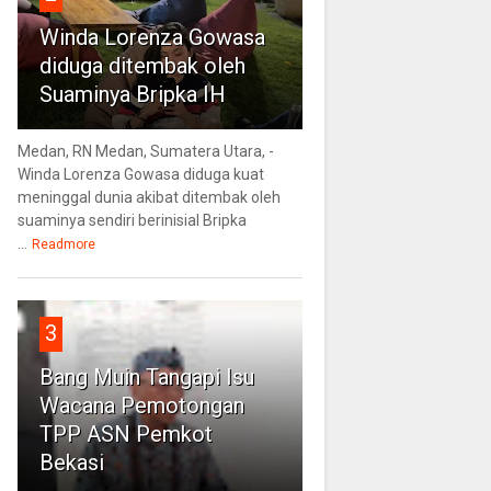
Winda Lorenza Gowasa
diduga ditembak oleh
Suaminya Bripka IH
Medan, RN Medan, Sumatera Utara, -
Winda Lorenza Gowasa diduga kuat
meninggal dunia akibat ditembak oleh
suaminya sendiri berinisial Bripka
...
Readmore
3
Bang Muin Tangapi Isu
Wacana Pemotongan
TPP ASN Pemkot
Bekasi