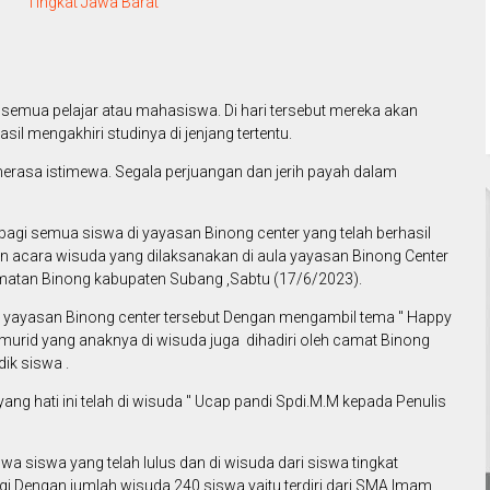
Tingkat Jawa Barat
h semua pelajar atau mahasiswa. Di hari tersebut mereka akan
il mengakhiri studinya di jenjang tertentu.
asa istimewa. Segala perjuangan dan jerih payah dalam
agi semua siswa di yayasan Binong center yang telah berhasil
n acara wisuda yang dilaksanakan di aula yayasan Binong Center
tan Binong kabupaten Subang ,Sabtu (17/6/2023).
h yayasan Binong center tersebut Dengan mengambil tema " Happy
li murid yang anaknya di wisuda juga dihadiri oleh camat Binong
ik siswa .
ng hati ini telah di wisuda " Ucap pandi Spdi.M.M kepada Penulis
wa siswa yang telah lulus dan di wisuda dari siswa tingkat
 Dengan jumlah wisuda 240 siswa yaitu terdiri dari SMA lmam