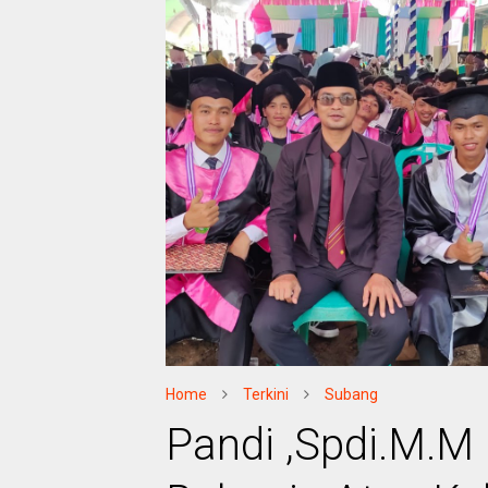
Home
Terkini
Subang
Pandi ,Spdi.M.M