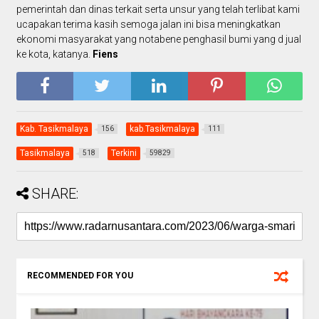
pemerintah dan dinas terkait serta unsur yang telah terlibat kami
ucapakan terima kasih semoga jalan ini bisa meningkatkan
ekonomi masyarakat yang notabene penghasil bumi yang d jual
ke kota, katanya.
Fiens
Kab. Tasikmalaya
kab.Tasikmalaya
156
111
Tasikmalaya
Terkini
518
59829
SHARE:
RECOMMENDED FOR YOU