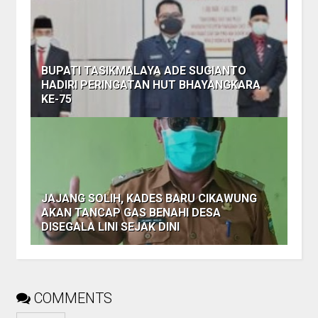
BUPATI TASIKMALAYA ADE SUGIANTO
HADIRI PERINGATAN HUT BHAYANGKARA
KE-75
JAJANG SOLIH, KADES BARU CIKAWUNG
AKAN TANCAP GAS BENAHI DESA
DISEGALA LINI SEJAK DINI
COMMENTS