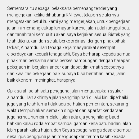
Sementara itu sebagai pelaksana pemenang tender yang
mengerjakan ketika dihubungi RN lewat telepon selulernya
mengatakan betul itu kami yang mengerjakan, untuk pengerjaan
jalan ini memang cukup lumayan karena jalan udah tinggal batu
dan tanah tapi semua itu akan saya kerjakan sesuai Bistek yang
telah ditentukan dan selalu berkoordinasi dengan pihak pihak
terkait, Alhamdullilah tenaga kerja masyarakat setempat
diberdayakan kecuali tenaga ahli, Saya berharap kepada semua
pihak mari bersama sama berkesinambungan dengan harapan
pekerjaan ini berjalan lancar dan dapat dinikmati secepatnya
dan kwalitas pekerjaan baik supaya bisa bertahan lama, jalan
baik ekonomi meningkat, harapnya.
Opik salah salah satu pengguna jalan mengucapkan syukur
alhamdullilah akhirnya jalan yang tiap hari di lalui kini diperbaiki
juga yang telah lama tidak ada perhatian pemerintah, sekarang
waktu tempuh akan semakin singkat dan sparfat kendaraan
juga hemat, hampir melalui jalan ada aja yang hilang baud
bahkan kalau roda empat sampai gardan kena batu badan jalan
lebih parah kalau hujan, dan Saya sebagai warga desa cisempur
sekaligus pengguna jalan mengucapkan terima kasih kepada