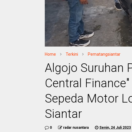
Home
Terkini
Pematangsiantar
Algojo Suruhan
Central Finance
Sepeda Motor L
Siantar
0
radar nusantara
Senin, 24 Juli 2023