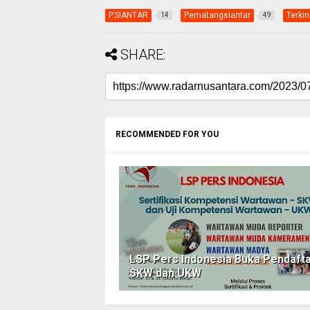
P.SIANTAR
Pematangsiantar
Terkin
14
49
SHARE:
RECOMMENDED FOR YOU
LSP Pers Indonesia Buka Pendaft
SKW dan UKW