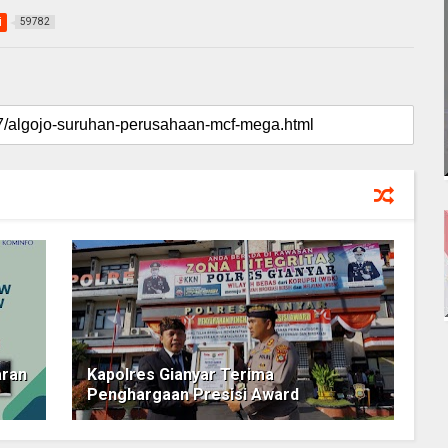
i
59782
aran
Kapolres Gianyar Terima
Penghargaan Presisi Award