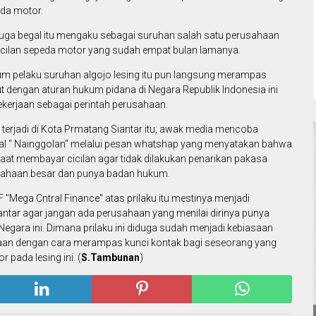
da motor.
duga begal itu mengaku sebagai suruhan salah satu perusahaan
icilan sepeda motor yang sudah empat bulan lamanya.
um pelaku suruhan algojo lesing itu pun langsung merampas
 dengan aturan hukum pidana di Negara Republik Indonesia ini
erjaan sebagai perintah perusahaan.
erjadi di Kota Prmatang Siantar itu, awak media mencoba
sial " Nainggolan" melalui pesan whatshap yang menyatakan bahwa
at membayar cicilan agar tidak dilakukan penarikan pakasa
usahaan besar dan punya badan hukum.
Mega Cntral Finance" atas prilaku itu mestinya menjadi
ntar agar jangan ada perusahaan yang menilai dirinya punya
egara ini. Dimana prilaku ini diduga sudah menjadi kebiasaan
aan dengan cara merampas kunci kontak bagi seseorang yang
 pada lesing ini. (
S.Tambunan
)