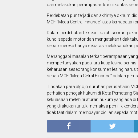
dan melakukan perampasan kunci kontak sepe
Perdebatan pun terjadi dan akhirnya oknum di
MCF "Mega Central Finance" atas kemacatan c
Dalam perdebatan tersebut salah seorang okn
kunci sepeda motor dan mengatakan tidak takut
sebab mereka hanya sebatas melaksanakan pek
Menanggapi masalah terkait perampasan yang t
mempertanyakan pada juru kutip lesing berini
keharusan seseorang konsumen lesing harus ta
sebab MCF "Mega Cetral Finance" adalah per
Tindakan para algojo suruhan perusahaan MCF "
perhatian penegak hukum di Kota Pematang Sia
kekuasaan melebihi aturan hukum yang ada di N
yang dilakukan untuk memaksa pemilik kender
tidak taat dalam membayar cicilan sepeda motor