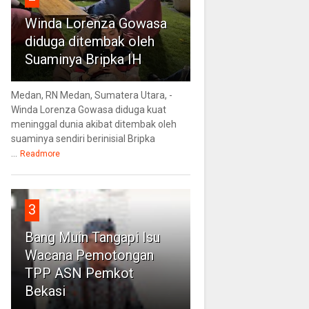
Winda Lorenza Gowasa
diduga ditembak oleh
Suaminya Bripka IH
Medan, RN Medan, Sumatera Utara, -
Winda Lorenza Gowasa diduga kuat
meninggal dunia akibat ditembak oleh
suaminya sendiri berinisial Bripka
...
Readmore
3
Bang Muin Tangapi Isu
Wacana Pemotongan
TPP ASN Pemkot
Bekasi