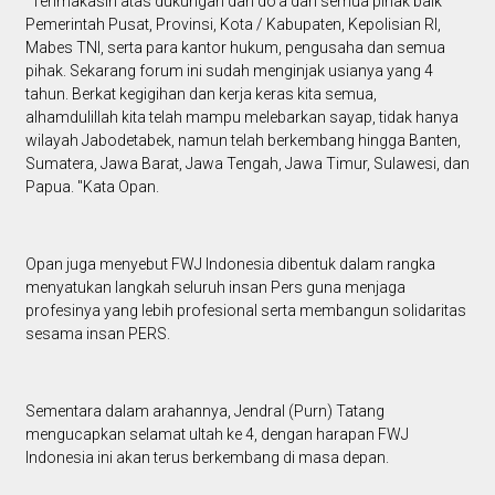
“Terimakasih atas dukungan dan do'a dari semua pihak baik
Pemerintah Pusat, Provinsi, Kota / Kabupaten, Kepolisian RI,
Mabes TNI, serta para kantor hukum, pengusaha dan semua
pihak. Sekarang forum ini sudah menginjak usianya yang 4
tahun. Berkat kegigihan dan kerja keras kita semua,
alhamdulillah kita telah mampu melebarkan sayap, tidak hanya
wilayah Jabodetabek, namun telah berkembang hingga Banten,
Sumatera, Jawa Barat, Jawa Tengah, Jawa Timur, Sulawesi, dan
Papua. "Kata Opan.
Opan juga menyebut FWJ Indonesia dibentuk dalam rangka
menyatukan langkah seluruh insan Pers guna menjaga
profesinya yang lebih profesional serta membangun solidaritas
sesama insan PERS.
Sementara dalam arahannya, Jendral (Purn) Tatang
mengucapkan selamat ultah ke 4, dengan harapan FWJ
Indonesia ini akan terus berkembang di masa depan.