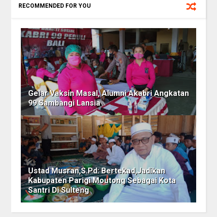
RECOMMENDED FOR YOU
Gelar Vaksin Masal, Alumni Akabri Angkatan
99 Sambangi Lansia
Ustad Musran,S.Pd: Bertekad,Jadikan
Kabupaten Parigi Moutong Sebagai Kota
Santri Di Sulteng