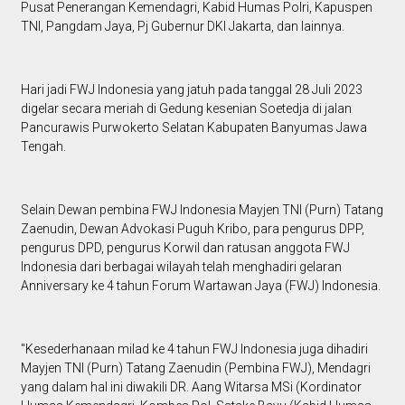
Pusat Penerangan Kemendagri, Kabid Humas Polri, Kapuspen
TNI, Pangdam Jaya, Pj Gubernur DKI Jakarta, dan lainnya.
Hari jadi FWJ Indonesia yang jatuh pada tanggal 28 Juli 2023
digelar secara meriah di Gedung kesenian Soetedja di jalan
Pancurawis Purwokerto Selatan Kabupaten Banyumas Jawa
Tengah.
Selain Dewan pembina FWJ Indonesia Mayjen TNI (Purn) Tatang
Zaenudin, Dewan Advokasi Puguh Kribo, para pengurus DPP,
pengurus DPD, pengurus Korwil dan ratusan anggota FWJ
Indonesia dari berbagai wilayah telah menghadiri gelaran
Anniversary ke 4 tahun Forum Wartawan Jaya (FWJ) Indonesia.
"Kesederhanaan milad ke 4 tahun FWJ Indonesia juga dihadiri
Mayjen TNI (Purn) Tatang Zaenudin (Pembina FWJ), Mendagri
yang dalam hal ini diwakili DR. Aang Witarsa MSi (Kordinator