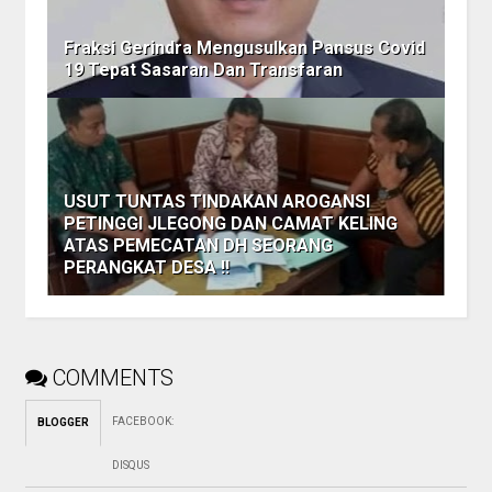
Fraksi Gerindra Mengusulkan Pansus Covid
19 Tepat Sasaran Dan Transfaran
USUT TUNTAS TINDAKAN AROGANSI
PETINGGI JLEGONG DAN CAMAT KELING
ATAS PEMECATAN DH SEORANG
PERANGKAT DESA !!
COMMENTS
FACEBOOK
:
BLOGGER
DISQUS