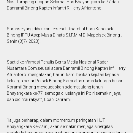
Nasi Tumpeng ucapan Selamat Hari Bhayangkara ke 77 dari
Danramil Binong Kapten Infantri R.Herry Afriantono.
Surprise yang diberikan tersebut disambut haru Kapolsek
Binong lPTU Asep Musa Dinata S.I.P.M.M Di Mapolsek Binong ,
Senin (3)7/ 2023).
Saat dikonfirmasi Penulis Berita Media Nasional Radar
Nusantara Com,seusai acara Danramil Binong Kapten lnf .Herry
Afriantoro mengatakan, hari ini kami berikan kejutan kepada
keluarga besar Polsek Binong Kami atas nama keluarga besar
Koramil Binong mengucapkan selamat ulang tahun
Bhayangkara ke-77, semoga di usianya ini Polri semakin jaya,
dan dicintai rakyat”, Ucap Danramil
"Ia juga berharap, dalam momentum peringatan HUT
Bhayangkara Ke-77 ini, akan semakin menjaga sinergitas
melalui kebersamaan yang dibangun selama ini, dengan adanya