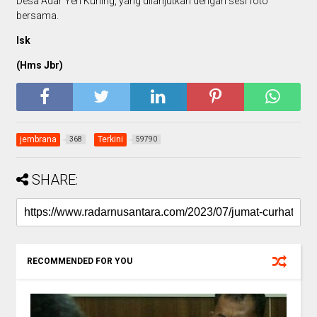
Desa Adar Yeh Kuning, yang dilanjutkan dengan sesi foto
bersama.
Isk
(Hms Jbr)
jembrana
Terkini
368
59790
SHARE:
RECOMMENDED FOR YOU