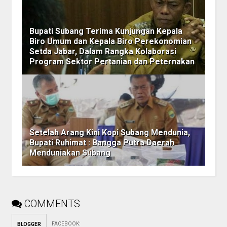
Bupati Subang Terima Kunjungan Kepala
Biro Umum dan Kepala Biro Perekonomian
Setda Jabar, Dalam Rangka Kolaborasi
Program Sektor Pertanian dan Peternakan
Setelah Arang Kini Kopi Subang Mendunia,
Bupati Ruhimat : Bangga Putra Daerah
Menduniakan Subang
COMMENTS
FACEBOOK
:
BLOGGER