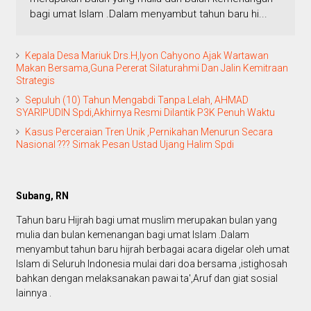
bagi umat lslam .Dalam menyambut tahun baru hi...
Kepala Desa Mariuk Drs.H,Iyon Cahyono Ajak Wartawan
Makan Bersama,Guna Pererat Silaturahmi Dan Jalin Kemitraan
Strategis
Sepuluh (10) Tahun Mengabdi Tanpa Lelah, AHMAD
SYARIPUDIN Spdi,Akhirnya Resmi Dilantik P3K Penuh Waktu
Kasus Perceraian Tren Unik ,Pernikahan Menurun Secara
Nasional ??? Simak Pesan Ustad Ujang Halim Spdi
Subang, RN
Tahun baru Hijrah bagi umat muslim merupakan bulan yang
mulia dan bulan kemenangan bagi umat lslam .Dalam
menyambut tahun baru hijrah berbagai acara digelar oleh umat
lslam di Seluruh lndonesia mulai dari doa bersama ,istighosah
bahkan dengan melaksanakan pawai ta',Aruf dan giat sosial
lainnya .