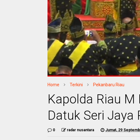
Home
Terkini
Pekanbaru Riau
Kapolda Riau M I
Datuk Seri Jaya 
0
radar nusantara
Jumat, 29 Septemb