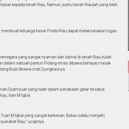
esar kepada tanah Riau. Namun, justru tanah Riaulah yang telah
h membuat keluarga besar Polda Riau dapat melaksanakan tugas
ernegara yang sangat nyaman dan damai di tanah Riau,itulah
pkan dalam sebuah pantun.Pidang emas dibawa berlayar,masak
hutang Budi dibawa mati,"pungkasnya.
anah,Syamsuar yang hadir dalam penabalan gelar tersebut
u, Irjen M Iqbal.
i Tuan M Iqbal yang sangat berkesan. Beliau selalu menjalin
yarakat Riau," ucapnya.