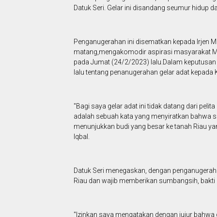
Datuk Seri. Gelar ini disandang seumur hidup da
Penganugerahan ini disematkan kepada Irjen M 
matang,mengakomodir aspirasi masyarakat Mela
pada Jumat (24/2/2023) lalu.Dalam keputusan 
lalu tentang penanugerahan gelar adat kepada K
"Bagi saya gelar adat ini tidak datang dari pelita
adalah sebuah kata yang menyiratkan bahwa sa
menunjukkan budi yang besar ke tanah Riau yang
Iqbal.
Datuk Seri menegaskan, dengan penganugerahan
Riau dan wajib memberikan sumbangsih, bakti
"Izinkan saya mengatakan dengan jujur bahwa g