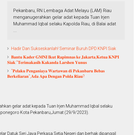
Pekanbaru, RN Lembaga Adat Melayu (LAM) Riau
menganugerahkan gelar adat kepada Tuan Irjen
Muhammad Iqbal selaku Kapolda Riau, di Balai adat
...
Hadir Dan Sukseskanlah! Seminar Buruh DPD KNPI Siak
𝐁𝐚𝐧𝐭𝐮 𝐊𝐚𝐝𝐞𝐫 𝐆𝐌𝐍𝐈 𝐈𝐤𝐮𝐭 𝐑𝐚𝐩𝐢𝐦𝐧𝐚𝐬 𝐤𝐞 𝐉𝐚𝐤𝐚𝐫𝐭𝐚,𝐊𝐞𝐭𝐮𝐚 𝐊𝐍𝐏𝐈
𝐒𝐢𝐚𝐤:"𝐓𝐞𝐫𝐢𝐦𝐚𝐤𝐚𝐬𝐢𝐡 𝐊𝐚𝐤𝐚𝐧𝐝𝐚 𝐋𝐚𝐫𝐬𝐡𝐞𝐧 𝐘𝐮𝐧𝐮𝐬
"𝐏𝐞𝐥𝐚𝐤𝐮 𝐏𝐞𝐧𝐠𝐚𝐧𝐢𝐚𝐲𝐚 𝐖𝐚𝐫𝐭𝐚𝐰𝐚𝐧 𝐝𝐢 𝐏𝐞𝐤𝐚𝐧𝐛𝐚𝐫𝐮 𝐁𝐞𝐛𝐚𝐬
𝐁𝐞𝐫𝐤𝐞𝐥𝐢𝐚𝐫𝐚𝐧",𝐀𝐝𝐚 𝐀𝐩𝐚 𝐃𝐞𝐧𝐠𝐚𝐧 𝐏𝐨𝐥𝐝𝐚 𝐑𝐢𝐚𝐮?
hkan gelar adat kepada Tuan Irjen Muhammad Iqbal selaku
 Diponegoro Kota Pekanbaru,Jumat (29/9/2023).
ar Datuk Seri Jaya Perkasa Setia Negeri dan berhak dipanggil