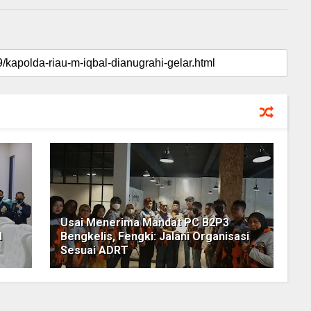
Usai Menerima Mandat PC B2P3
d
Bengkelis, Fengki: Jalani Organisasi
Sesuai ADRT