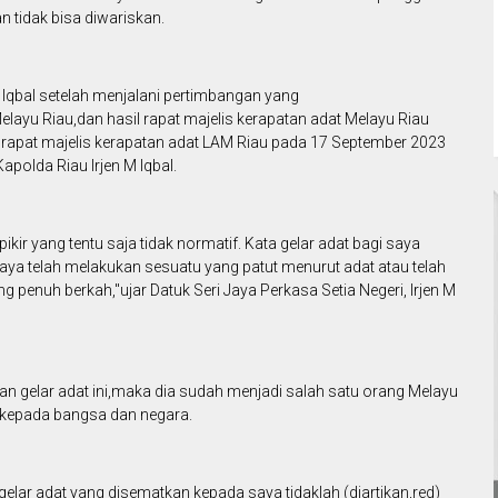
n tidak bisa diwariskan.
Iqbal setelah menjalani pertimbangan yang
yu Riau,dan hasil rapat majelis kerapatan adat Melayu Riau
rapat majelis kerapatan adat LAM Riau pada 17 September 2023
apolda Riau Irjen M Iqbal.
 pikir yang tentu saja tidak normatif. Kata gelar adat bagi saya
ya telah melakukan sesuatu yang patut menurut adat atau telah
 penuh berkah,"ujar Datuk Seri Jaya Perkasa Setia Negeri, Irjen M
 gelar adat ini,maka dia sudah menjadi salah satu orang Melayu
 kepada bangsa dan negara.
elar adat yang disematkan kepada saya tidaklah (diartikan,red)