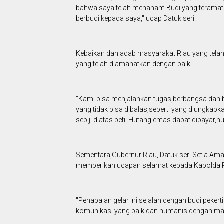
bahwa saya telah menanam Budi yang teramat b
berbudi kepada saya," ucap Datuk seri.
Kebaikan dan adab masyarakat Riau yang tela
yang telah diamanatkan dengan baik.
"Kami bisa menjalankan tugas,berbangsa dan b
yang tidak bisa dibalas,seperti yang diungka
sebiji diatas peti. Hutang emas dapat dibayar,
Sementara,Gubernur Riau, Datuk seri Setia Am
memberikan ucapan selamat kepada Kapolda Ria
"Penabalan gelar ini sejalan dengan budi pekert
komunikasi yang baik dan humanis dengan mas