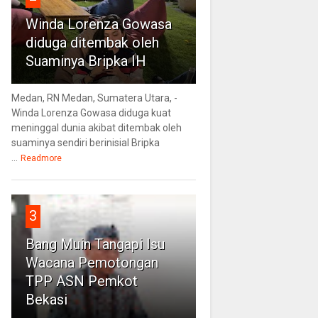
Winda Lorenza Gowasa
diduga ditembak oleh
Suaminya Bripka IH
Medan, RN Medan, Sumatera Utara, -
Winda Lorenza Gowasa diduga kuat
meninggal dunia akibat ditembak oleh
suaminya sendiri berinisial Bripka
...
Readmore
3
Bang Muin Tangapi Isu
Wacana Pemotongan
TPP ASN Pemkot
Bekasi