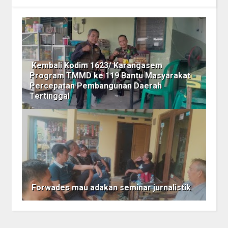
Kembali Kodim 1623/ Karangasem
Program TMMD ke 119 Bantu Masyarakat
Percepatan Pembangunan Daerah
Tertinggal
Forwades mau adakan seminar jurnalistik