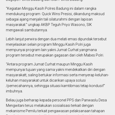
"Kegiatan Minggu Kasih Polres Badung ini dalam rangka
mendukung program Quick Wins Presisi, dikandung maksud
sebagai ajang menjalin tali silaturahmi dengan lapisan
masyarakat." ungkap AKBP Teguh Priyo Wasono, SIK
mengawali sambutannya.
Lebih lanjut perwira dengan dua melati emas dipundak tersebut
menjelaskan selain program Minggu Kasih Polri juga
mempunyai program lain yakni Jumat Curhat yangmana
program tersebut merupakan gagasan dari oleh Mabes Polri.
"Antara program Jumat Curhat maupun Minggu Kasih
mempunyai tujuan yang sama yakni mendekatkan diri dengan
masyarakatt, saling bertukar informasi serta menyerap keluhan-
keluhan masyarakat untuk dicarikan upaya solusi
/pemecahannya, sehingga situasi kamtibmas tetap kondusif"
imbuhnya.
Beliau juga berharap kepada personel PPS dan Panwaslu Desa
Mengwitani terus melakukan sosialisasi terkait dengan
mekanisme Pemilu terkait pengawasan pelaksanaan tahapan