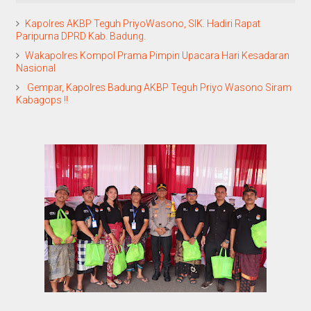
Kapolres AKBP Teguh PriyoWasono, SIK. Hadiri Rapat
Paripurna DPRD Kab. Badung.
Wakapolres Kompol Prama Pimpin Upacara Hari Kesadaran
Nasional
Gempar, Kapolres Badung AKBP Teguh Priyo Wasono Siram
Kabagops !!