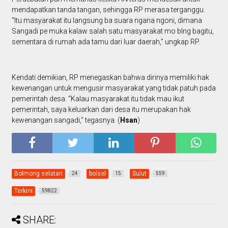
mendapatkan tanda tangan, sehingga RP merasa terganggu.
“Itu masyarakat itu langsung ba suara ngana ngoni, dimana
Sangadi pe muka kalaw salah satu masyarakat mo blng bagitu,
sementara di rumah ada tamu dari luar daerah,” ungkap RP.
Kendati demikian, RP menegaskan bahwa dirinya memiliki hak
kewenangan untuk mengusir masyarakat yang tidak patuh pada
pemerintah desa. “Kalau masyarakat itu tidak mau ikut
pemerintah, saya keluarkan dari desa itu merupakan hak
kewenangan sangadi,” tegasnya. (
Hsan
)
Bolmong selatan
bolsel
Sulut
24
15
559
Terkini
59822
SHARE: