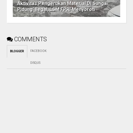
Aktivitas Pengerukan Material Di Sungai
Pidung' Ilegal, LSM FPRI Menyoroti
COMMENTS
FACEBOOK
:
BLOGGER
DISQUS