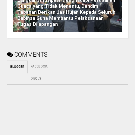
Langkah Antisipasi Menghadapi Perubahan
Cuaca yang Tidak Menentu, Dandim
Tabanan Berikan Jas Hujan Kepada Seluruh
Babinsa Guna Membantu Pelaksanaan
Tugas Dilapangan
COMMENTS
FACEBOOK
:
BLOGGER
DISQUS