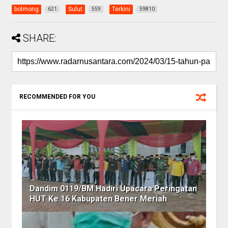
bolmong
Sulut
Terkini
621
559
59810
SHARE:
RECOMMENDED FOR YOU
Dandim 0119/BM Hadiri Upacara Peringatan
HUT Ke 16 Kabupaten Bener Meriah