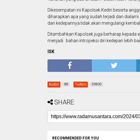
Dikesempatan ini Kapolsek Kediri beserta an
diharapkan apa yang sudah terjadi dan dialami
dan kedepannya tidak akan mengulangi kembali
Ditambahkan Kapolsek juga berharap kepada w
menjadi bahan intropeksi diri kedepan lebih b
ISK
Kediri
Terkini
88
59800
SHARE:
RECOMMENDED FOR YOU