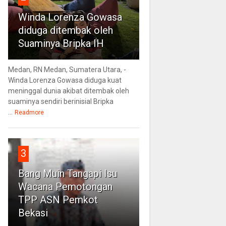
Winda Lorenza Gowasa
diduga ditembak oleh
Suaminya Bripka IH
Medan, RN Medan, Sumatera Utara, -
Winda Lorenza Gowasa diduga kuat
meninggal dunia akibat ditembak oleh
suaminya sendiri berinisial Bripka
...
Readmore
3
Bang Muin Tangapi Isu
Wacana Pemotongan
TPP ASN Pemkot
Bekasi