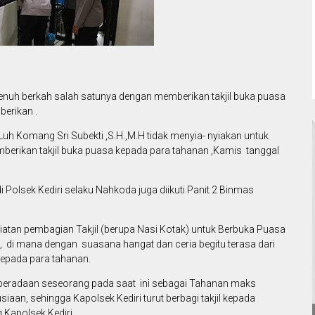
nuh berkah salah satunya dengan memberikan takjil buka puasa
erikan .
Luh Komang Sri Subekti ,S.H.,M.H tidak menyia- nyiakan untuk
erikan takjil buka puasa kepada para tahanan ,Kamis tanggal
Polsek Kediri selaku Nahkoda juga diikuti Panit 2 Binmas
iatan pembagian Takjil (berupa Nasi Kotak) untuk Berbuka Puasa
i, di mana dengan suasana hangat dan ceria begitu terasa dari
kepada para tahanan.
eberadaan seseorang pada saat ini sebagai Tahanan maks
an, sehingga Kapolsek Kediri turut berbagi takjil kepada
 Kapolsek Kediri.