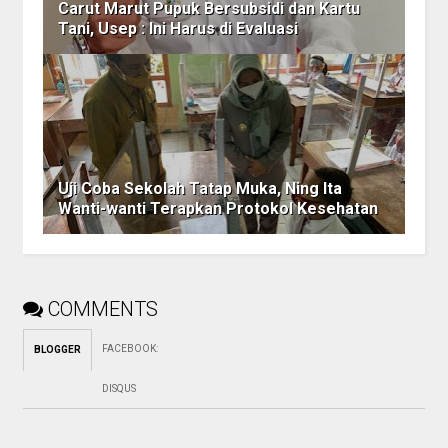
Carut Marut Pupuk Bersubsidi dan Kartu
Tani, Usep : Ini Harus di Evaluasi
Uji Coba Sekolah Tatap Muka, Ning Ita
Wanti-wanti Terapkan Protokol Kesehatan
COMMENTS
FACEBOOK
:
BLOGGER
DISQUS