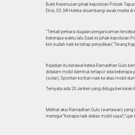
Bukti Keseriusan pihak kepolisian Polsek Tap
Etria,.SS.,MH ketika disambangi awak media di 
"Terkait perkara dugaan pengancaman tersebut
beberapa waktu lalu.Saat ini pihak kepolisian 
kini sudah naik ke tahap penyidikan,"Terang Ka
Kejadian itu berawal ketika Ramadhan Gulo be
didalam mobil damtruk terlapor ada beberapa j
(solar), Spontan korban naik ke atas mobil du
Ternyata ada 20 Jeriken yang diduga berisikan 
Melihat aksi Ramadhan Gulo (wartawan) yang me
menegur"Kenapa naik diatas mobil saya?,"ujar 