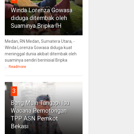
Winda Lorenza Gowasa
diduga ditembak oleh
Suaminya Bripka IH
Medan, RN Medan, Sumatera Utara, -
Winda Lorenza Gowasa diduga kuat
meninggal dunia akibat ditembak oleh
suaminya sendiri berinisial Bripka
...
Readmore
3
Bang Muin Tangapi Isu
Wacana Pemotongan
TPP ASN Pemkot
Bekasi