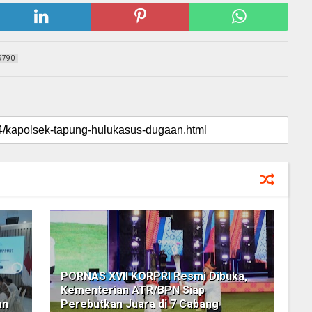
9790
PORNAS XVII KORPRI Resmi Dibuka,
Kementerian ATR/BPN Siap
an
Perebutkan Juara di 7 Cabang