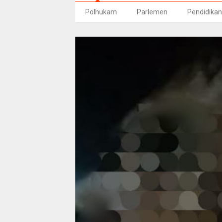
Polhukam
Parlemen
Pendidikan