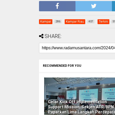
Kampar
Kampar Riau
Terkini
286
407
5
SHARE:
RECOMMENDED FOR YOU
Gelar Kick Off Implementation
Support Mission, Sekjen ATR/BPN
Paparkan Lima Langkah Percepat