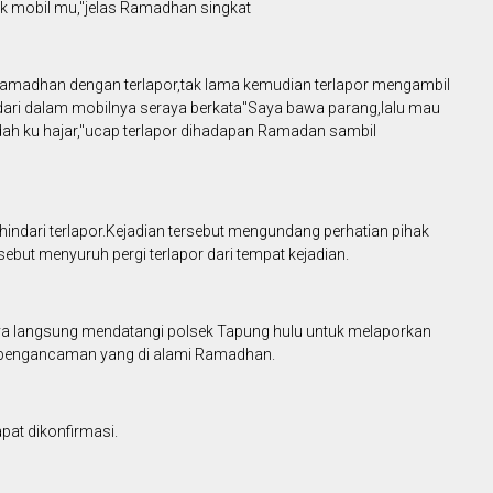
k mobil mu,"jelas Ramadhan singkat
a Ramadhan dengan terlapor,tak lama kemudian terlapor mengambil
 dari dalam mobilnya seraya berkata"Saya bawa parang,lalu mau
ah ku hajar,"ucap terlapor dihadapan Ramadan sambil
dari terlapor.Kejadian tersebut mengundang perhatian pihak
ut menyuruh pergi terlapor dari tempat kejadian.
a langsung mendatangi polsek Tapung hulu untuk melaporkan
n pengancaman yang di alami Ramadhan.
apat dikonfirmasi.