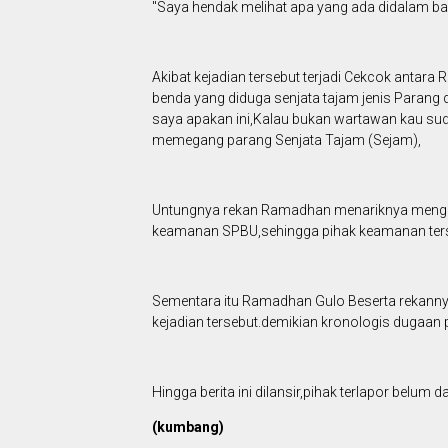
"Saya hendak melihat apa yang ada didalam ba
Akibat kejadian tersebut terjadi Cekcok antar
benda yang diduga senjata tajam jenis Parang
saya apakan ini,Kalau bukan wartawan kau sud
memegang parang Senjata Tajam (Sejam),
Untungnya rekan Ramadhan menariknya menghin
keamanan SPBU,sehingga pihak keamanan terseb
Sementara itu Ramadhan Gulo Beserta rekanny
kejadian tersebut.demikian kronologis dugaa
Hingga berita ini dilansir,pihak terlapor belum d
(kumbang)