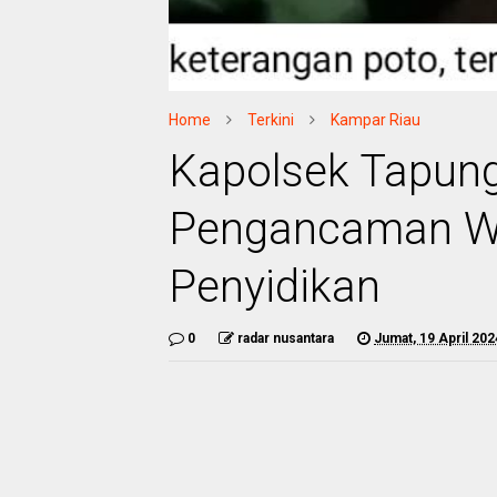
Home
Terkini
Kampar Riau
Kapolsek Tapun
Pengancaman Wa
Penyidikan
0
radar nusantara
Jumat, 19 April 202