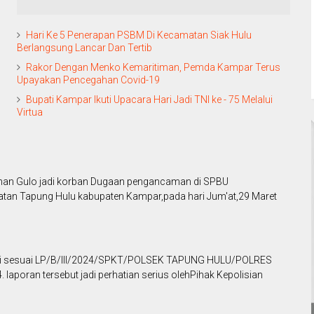
Hari Ke 5 Penerapan PSBM Di Kecamatan Siak Hulu
Berlangsung Lancar Dan Tertib
Rakor Dengan Menko Kemaritiman, Pemda Kampar Terus
Upayakan Pencegahan Covid-19
Bupati Kampar Ikuti Upacara Hari Jadi TNI ke - 75 Melalui
Virtua
han Gulo jadi korban Dugaan pengancaman di SPBU
tan Tapung Hulu kabupaten Kampar,pada hari Jum'at,29 Maret
olisi sesuai LP/B/III/2024/SPKT/POLSEK TAPUNG HULU/POLRES
oran tersebut jadi perhatian serius olehPihak Kepolisian