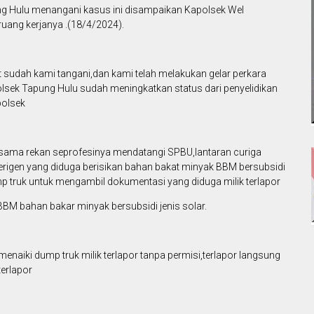
ung Hulu menangani kasus ini disampaikan Kapolsek Wel
ruang kerjanya .(18/4/2024).
 sudah kami tangani,dan kami telah melakukan gelar perkara
Polsek Tapung Hulu sudah meningkatkan status dari penyelidikan
polsek
rsama rekan seprofesinya mendatangi SPBU,lantaran curiga
erigen yang diduga berisikan bahan bakat minyak BBM bersubsidi
mp truk untuk mengambil dokumentasi yang diduga milik terlapor
BBM bahan bakar minyak bersubsidi jenis solar.
naiki dump truk milik terlapor tanpa permisi,terlapor langsung
terlapor