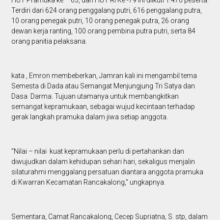
HUT Pramuka ke – 63, dan HUT RI Ke -79 ini diikuti 1.470 peserta.
Terdiri dari 624 orang penggalang putri, 616 penggalang putra,
10 orang penegak putri, 10 orang penegak putra, 26 orang
dewan kerja ranting, 100 orang pembina putra putri, serta 84
orang panitia pelaksana.
kata , Emron membeberkan, Jamran kali ini mengambil tema
Semesta di Dada atau Semangat Menjungjung Tri Satya dan
Dasa Darma. Tujuan utamanya untuk membangkitkan
semangat kepramukaan, sebagai wujud kecintaan terhadap
gerak langkah pramuka dalam jiwa setiap anggota.
"Nilai – nilai kuat kepramukaan perlu di pertahankan dan
diwujudkan dalam kehidupan sehari hari, sekaligus menjalin
silaturahmi menggalang persatuan diantara anggota pramuka
di Kwarran Kecamatan Rancakalong," ungkapnya.
Sementara, Camat Rancakalong, Cecep Supriatna, S. stp, dalam