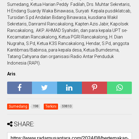
Sumedang, Ketua Harian Peddy Fadilah, Drs. Muhtar Sekretaris,
H Endang Suardy Waka Binawasa, Suryati Kepala pusdiklatcab,
Tursidan S.pd Andalan Bidang Binawasa, kusdiana Wakil
Sekretaris, Danramil Rancakalong, Kapten Azis Jabir, Kapolsek
Rancakalong, AKP. AHMAD Syahidin, dan para kepala UPT se-
Kecamatan Rancakalong, Ketua PGRI Rancakalong, H. Dian
Nugraha, S.Pd, Ketua K3S Rancakalong, Hendar, S.Pd, anggota
Kantibmas/Babinsa, para kepala desa, Ketua Bumdesma,
Tatang Cahyana dan organisasi Radio Antar Penduduk
Indonesia (RAPI).
Aris
.
Sumedang
Terkini
198
59810
SHARE: