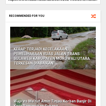
RECOMMENDED FOR YOU
KERAP TERJADI KECELAKAAN,
PEMELIHARAAN RUAS JALAN TRANS
SULAWESI KABUPATEN MOROWALI UTARA
TERKESAN DIABAIKAN
Wapres Ma'ruf Amin Tinjau Korban Banjir Di
Kota Pamanukan Subang