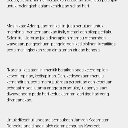
Sebab, Dasa Dharma merupakan kekuatan sekaligus petunjuk
untuk melangkah dalam kehidupan sehari hari.
Masih kata Adang, Jamran kali ini juga bertujuan untuk
membina, mengembangkan fisik, mental dan sikap perilaku.
Selain itu, Jamran juga diharapkan mampu menambah
wawasan, pengetahuan, pengalaman, kedisiplinan, kreatifitas
serta meningkatkan rasa cinta tanah air dan bangsa.
"Karena , kegiatan ini menitik beratkan pada keterampilan,
kepemimpinan, kedisiplinan. Dan, kedewasaan menuju
kemandirian, serta memupuk rasa persatuan dan kesatuan
sebagai modal utama anggota pramuka," ucapnya saat
diwawancara pada hari kedua Jamran, dari tiga hari yang
direncanakan.
Untuk diketahui, upacara pembukaan Jamran Kecamatan
Rancakalong dihadiri oleh ajaran pengurus Kwarcab