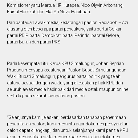
Komisioner yaitu Martua HP Hutapea, Nico Olyvin Aritonang,
Faisal Hamzah dan Eka Sri Nova Hasibuan.
Dari pantauan awak media, kedatangan paslon Radiapoh – Azi
diusung oleh beberapa partai pendukung yaitu partai Golkar,
partai PDIP, partai Demokrat, partai Perindo, paratai Gelora,
partai Buruh dan partai PKS.
Pada kesempatan itu, Ketua KPU Simalungun, Johan Septian
Pradana menyapa kedatangan Paslon Bupati Simalungundan
Wakil Bupati Simalungun, pengurus partai politik yang telah
datang sesuai dengan waktu yang ditetapkan pihak KPU dan
seluruh awak media hadir baik dari media cetak maupun online
serta kepada seluruh simpatisan paslon.
“Selanjutnya kami jelaskan, berdasarkan tahapan penerimaan
pendaftaran paslon, kami meminta agar dokumen persyaratan
calon dapat dilengkapi, dan untuk selanjutnya kami panitia KPU
akan memastikan serta memeriksa kelengkapan dokumen