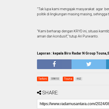
"Tak lupa kami mengajak masyarakat agar be
politik di lingkungan masing masing, sehingga 
"Kami berharap dengan KRYD ini, situasi kamt
aman dan kondusif," tutup Ari Purwanto.
Laporan : kepala Biro Radar N Group Touna
Terkini
Touna
59810
462
SHARE: