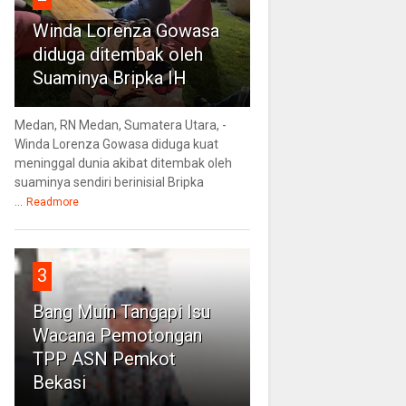
Winda Lorenza Gowasa
diduga ditembak oleh
Suaminya Bripka IH
Medan, RN Medan, Sumatera Utara, -
Winda Lorenza Gowasa diduga kuat
meninggal dunia akibat ditembak oleh
suaminya sendiri berinisial Bripka
...
Readmore
3
Bang Muin Tangapi Isu
Wacana Pemotongan
TPP ASN Pemkot
Bekasi