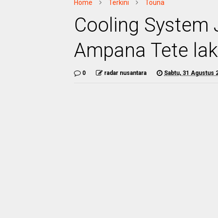
Home
Terkini
Touna
Cooling System J
Ampana Tete la
0
radar nusantara
Sabtu, 31 Agustus 