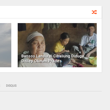
Bansos Lansia di Cibaliung Diduga
Ditilep Oknum Prades
:
DISQUS