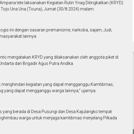
 Ampana tete laksanakan Kegiatan Rutin Ynag Ditingkatkan (KRYD)
 Tojo Una Una (Touna), Jumat (30/8 2024) malam.
alogis ini dengan sasaran premanisme, narkoba, sajam, Judi,
 masyarakat lainnya.
nto mengatakan KRYD yang dilaksanakan oleh anggota piket di
ndarta dan Brigadir Agus Putra Andika.
 menghindari kegiatan yang dapat mengganggu Kamtibmas,
ng yang dapat mengganggu warga lainnya,” ujarnya.
os yang berada di Desa Pusungi dan Desa Kajulangko tempat
nghimbau warga untuk menjaga kamtibmas menjelang Pilkada