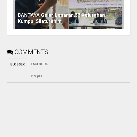
BANTAYA Gelar Lebaran,33 Kelurahan
Kumpul Silaturahim
COMMENTS
FACEBOOK
:
BLOGGER
DISQUS