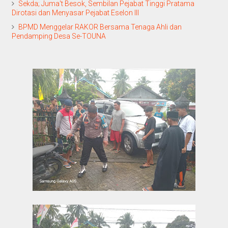
Sekda; Juma't Besok, Sembilan Pejabat Tinggi Pratama
Dirotasi dan Menyasar Pejabat Eselon III
BPMD Menggelar RAKOR Bersama Tenaga Ahli dan
Pendamping Desa Se-TOUNA