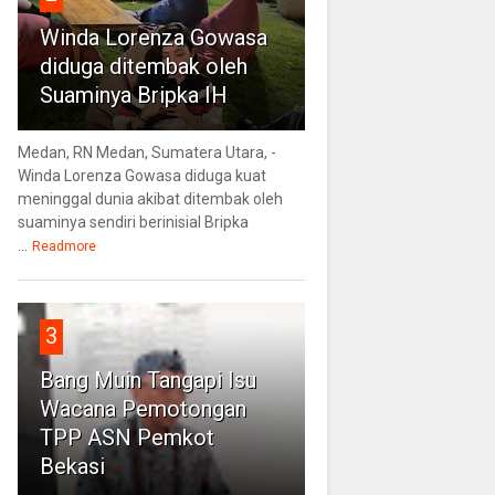
Winda Lorenza Gowasa
diduga ditembak oleh
Suaminya Bripka IH
Medan, RN Medan, Sumatera Utara, -
Winda Lorenza Gowasa diduga kuat
meninggal dunia akibat ditembak oleh
suaminya sendiri berinisial Bripka
...
Readmore
3
Bang Muin Tangapi Isu
Wacana Pemotongan
TPP ASN Pemkot
Bekasi