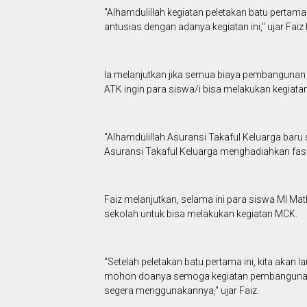
"Alhamdulillah kegiatan peletakan batu pertam
antusias dengan adanya kegiatan ini," ujar Fa
Ia melanjutkan jika semua biaya pembangunan s
ATK ingin para siswa/i bisa melakukan kegiat
"Alhamdulillah Asuransi Takaful Keluarga baru
Asuransi Takaful Keluarga menghadiahkan fasil
Faiz melanjutkan, selama ini para siswa MI M
sekolah untuk bisa melakukan kegiatan MCK.
"Setelah peletakan batu pertama ini, kita ak
mohon doanya semoga kegiatan pembangunan ini
segera menggunakannya," ujar Faiz.