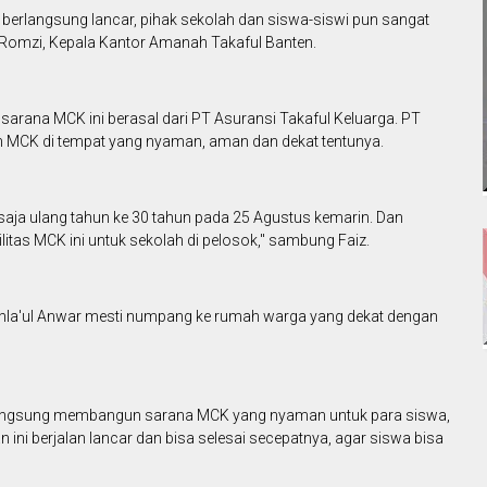
a berlangsung lancar, pihak sekolah dan siswa-siswi pun sangat
iz Romzi, Kepala Kantor Amanah Takaful Banten.
arana MCK ini berasal dari PT Asuransi Takaful Keluarga. PT
an MCK di tempat yang nyaman, aman dan dekat tentunya.
 saja ulang tahun ke 30 tahun pada 25 Agustus kemarin. Dan
itas MCK ini untuk sekolah di pelosok," sambung Faiz.
athla'ul Anwar mesti numpang ke rumah warga yang dekat dengan
an langsung membangun sarana MCK yang nyaman untuk para siswa,
 berjalan lancar dan bisa selesai secepatnya, agar siswa bisa