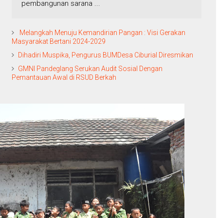
pembangunan sarana ...
Melangkah Menuju Kemandirian Pangan : Visi Gerakan
Masyarakat Bertani 2024-2029
Dihadiri Muspika, Pengurus BUMDesa Ciburial Diresmikan
GMNI Pandeglang Serukan Audit Sosial Dengan
Pemantauan Awal di RSUD Berkah