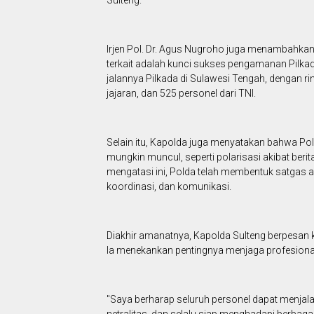
Sulteng.
Irjen Pol. Dr. Agus Nugroho juga menambahkan 
terkait adalah kunci sukses pengamanan Pilka
jalannya Pilkada di Sulawesi Tengah, dengan rin
jajaran, dan 525 personel dari TNI.
Selain itu, Kapolda juga menyatakan bahwa Po
mungkin muncul, seperti polarisasi akibat ber
mengatasi ini, Polda telah membentuk satgas a
koordinasi, dan komunikasi.
Diakhir amanatnya, Kapolda Sulteng berpesan 
Ia menekankan pentingnya menjaga profesional
"Saya berharap seluruh personel dapat menjal