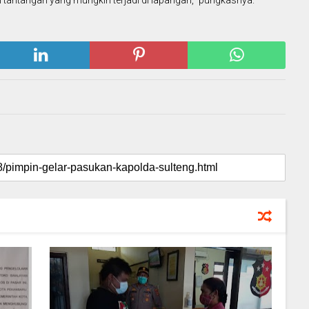
i tantangan yang mungkin terjadi di lapangan," pungkasnya.