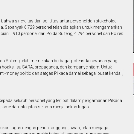
bahwa sinergitas dan soliditas antar personel dan stakeholder
da. Sebanyak 6.729 personel telah disiapkan untuk mengamankan
cian 1.910 personel dari Polda Sulteng, 4.294 personel dari Polres
lda Sulteng telah memetakan berbagai potensi kerawanan yang
ita hoaks, isu SARA, propaganda, dan kampanye hitam. Untuk
nti-money politic dan satgas Pilkada damai sebagai pusat kendali,
kepada seluruh personel yang terlibat dalam pengamanan Pilkada.
isme dan integritas selama menjalankan tugas.
ankan tugas dengan penuh tanggung jawab, tetap menjaga