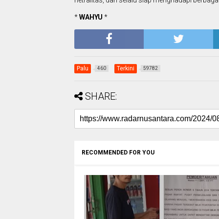
netralitas, dan selalu siap menghadapi berbaga
*
WAHYU
*
Palu
Terkini
460
59782
SHARE:
RECOMMENDED FOR YOU