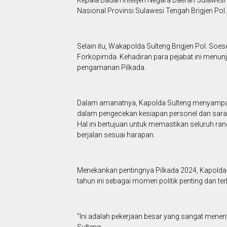
Kepala Badan Intelijen Negara Daerah Sulawes
Nasional Provinsi Sulawesi Tengah Brigjen Pol
Selain itu, Wakapolda Sulteng Brigjen Pol. So
Forkopimda. Kehadiran para pejabat ini menun
pengamanan Pilkada.
Dalam amanatnya, Kapolda Sulteng menyampaik
dalam pengecekan kesiapan personel dan sara
Hal ini bertujuan untuk memastikan seluruh r
berjalan sesuai harapan.
Menekankan pentingnya Pilkada 2024, Kapold
tahun ini sebagai momen politik penting dan t
"Ini adalah pekerjaan besar yang sangat mene