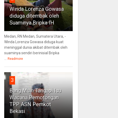
Winda Lorenza Gowasa
diduga ditembak oleh
Suaminya Bripka IH
Medan, RN Medan, Sumatera Utara, -
Winda Lorenza Gowasa diduga kuat
meninggal dunia akibat ditembak oleh
suaminya sendiri berinisial Bripka
...
Readmore
3
Bang Muin Tangapi Isu
Wacana Pemotongan
TPP ASN Pemkot
Bekasi