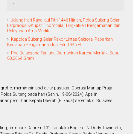
...
Jelang Hari Raya Idul Fitri 1446 Hijriah, Polda Sulteng Gelar
Latpraops Ketupat Tinombala, Tingkatkan Pengamanan dan
Pelayanan Arus Mudik
Kapolda Sulteng Gelar Rakor Lintas Sektoral,Paparkan
Kesiapan Pengamanan Idul Fitri 1446 H.
Pria Balaesang Tanjung Diamankan Karena Memiliki Sabu
80,2664 Gram
 Nugroho, memimpin apel gelar pasukan Operasi Mantap Praja
olda Sulteng pada hari (Senin, 19-08/2024). Apel ini
an pemilihan Kepala Daerah (Pilkada) serentak di Sulawesi
enting, termasuk Danrem 132 Tadulako Brigjen TNI Dody Triwinarto,