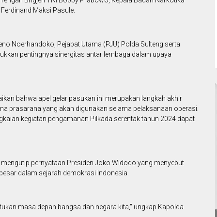
i Tengah Brigjen TNI Bobby Prabowo, Kepala Badan Narkotika
. Ferdinand Maksi Pasule.
eseno Noerhandoko, Pejabat Utama (PJU) Polda Sulteng serta
jukkan pentingnya sinergitas antar lembaga dalam upaya
an bahwa apel gelar pasukan ini merupakan langkah akhir
na prasarana yang akan digunakan selama pelaksanaan operasi.
angkaian kegiatan pengamanan Pilkada serentak tahun 2024 dapat
a mengutip pernyataan Presiden Joko Widodo yang menyebut
erbesar dalam sejarah demokrasi Indonesia.
ntukan masa depan bangsa dan negara kita," ungkap Kapolda