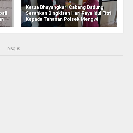
Ketua Bhayangkari Cabang Badung
ali
Serahkan Bingkisan Hari Raya Idul Fitri
an
Kepada Tahanan Polsek Mengwi
:
DISQUS