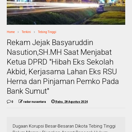
Home
Terkini
Tebing Tinggi
Rekam Jejak Basyaruddin
Nasution,SH.MH Saat Menjabat
Ketua DPRD "Hibah Eks Sekolah
Akbid, Kerjasama Lahan Eks RSU
Herna dan Pinjaman Pemko Pada
Bank Sumut"
0
radar nusantara
Rabu, 28 Agustus 2024
Dugaan Korupsi Besar-Besaran Dikota Tebing Tinggi