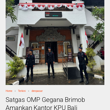
Home
Terkini
denpasar
Satgas OMP Gegana Brimob
Amankan Kantor KPU Bali