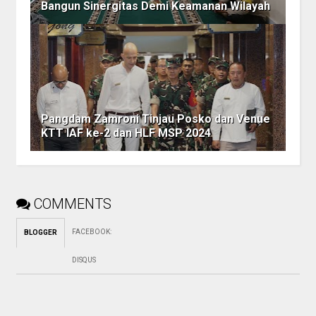
Bangun Sinergitas Demi Keamanan Wilayah
Pangdam Zamroni Tinjau Posko dan Venue
KTT IAF ke-2 dan HLF MSP 2024
COMMENTS
FACEBOOK
:
BLOGGER
DISQUS