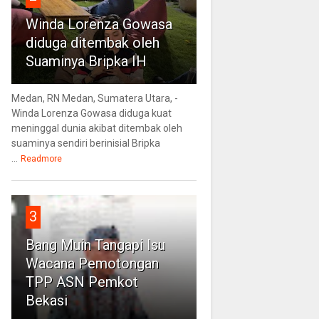
Winda Lorenza Gowasa
diduga ditembak oleh
Suaminya Bripka IH
Medan, RN Medan, Sumatera Utara, -
Winda Lorenza Gowasa diduga kuat
meninggal dunia akibat ditembak oleh
suaminya sendiri berinisial Bripka
...
Readmore
3
Bang Muin Tangapi Isu
Wacana Pemotongan
TPP ASN Pemkot
Bekasi