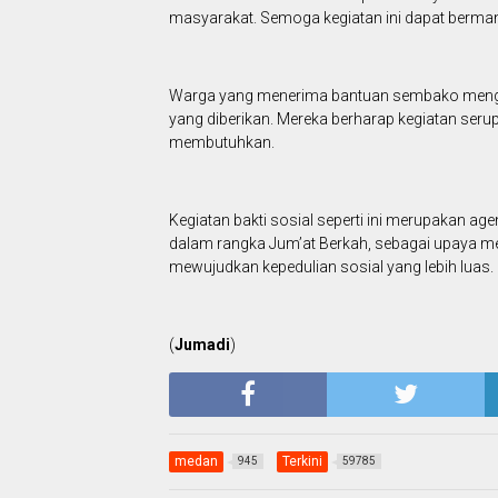
masyarakat. Semoga kegiatan ini dapat berman
Warga yang menerima bantuan sembako mengun
yang diberikan. Mereka berharap kegiatan ser
membutuhkan.
Kegiatan bakti sosial seperti ini merupakan a
dalam rangka Jum’at Berkah, sebagai upaya m
mewujudkan kepedulian sosial yang lebih luas.
(
Jumadi
)
medan
Terkini
945
59785