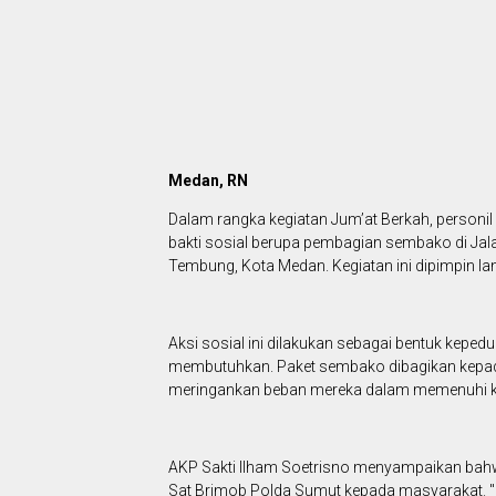
Medan, RN
Dalam rangka kegiatan Jum’at Berkah, person
bakti sosial berupa pembagian sembako di J
Tembung, Kota Medan. Kegiatan ini dipimpin la
Aksi sosial ini dilakukan sebagai bentuk kepe
membutuhkan. Paket sembako dibagikan kepa
meringankan beban mereka dalam memenuhi ke
AKP Sakti Ilham Soetrisno menyampaikan bahwa
Sat Brimob Polda Sumut kepada masyarakat. "K