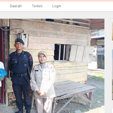
Daerah
Terkini
Login