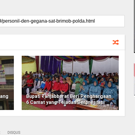
rang
Bupati Tanjabbarat Beri Penghargaan
6 Camat yang Teladan Berprestasi
:
DISQUS