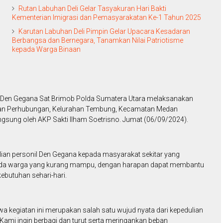
Rutan Labuhan Deli Gelar Tasyakuran Hari Bakti
Kementerian Imigrasi dan Pemasyarakatan Ke-1 Tahun 2025
Karutan Labuhan Deli Pimpin Gelar Upacara Kesadaran
Berbangsa dan Bernegara, Tanamkan Nilai Patriotisme
kepada Warga Binaan
il Den Gegana Sat Brimob Polda Sumatera Utara melaksanakan
alan Perhubungan, Kelurahan Tembung, Kecamatan Medan
ngsung oleh AKP Sakti Ilham Soetrisno. Jumat (06/09/2024).
dulian personil Den Gegana kepada masyarakat sekitar yang
da warga yang kurang mampu, dengan harapan dapat membantu
butuhan sehari-hari.
 kegiatan ini merupakan salah satu wujud nyata dari kepedulian
ami ingin berbagi dan turut serta meringankan beban