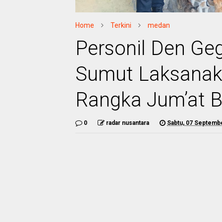
Home
Terkini
medan
Personil Den Ge
Sumut Laksanaka
Rangka Jum’at 
0
radar nusantara
Sabtu, 07 Septemb