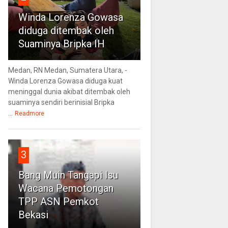
Winda Lorenza Gowasa
diduga ditembak oleh
Suaminya Bripka IH
Medan, RN Medan, Sumatera Utara, -
Winda Lorenza Gowasa diduga kuat
meninggal dunia akibat ditembak oleh
suaminya sendiri berinisial Bripka
...
Readmore
3
Bang Muin Tangapi Isu
Wacana Pemotongan
TPP ASN Pemkot
Bekasi