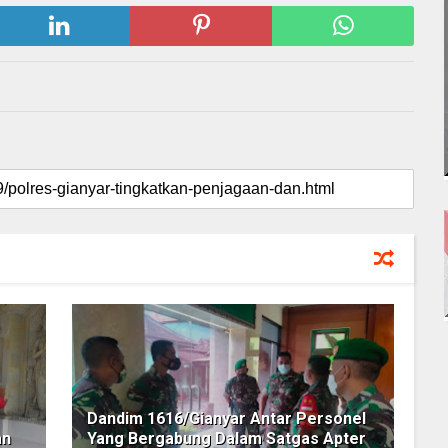
Dandim 1616/Gianyar Antar Personel
an
Yang Bergabung Dalam Satgas Apter