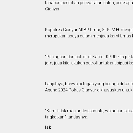
tahapan penelitian persyaratan calon, penetap
Gianyar
Kapolres Gianyar AKBP Umar, S.I.K.,M.H. meng
merupakan upaya dalam menjaga kamtibmas 
"Penjagaan dan patroli di Kantor KPUD kita per
jam, juga kita lakukan patroli untuk antisipasi 
Lanjutnya, bahwa petugas yang berjaga di kan
Agung 2024 Polres Gianyar dikhususkan untuk 
"Kami tidak mau underestimate, walaupun situas
tingkatkan," tandasnya.
Isk