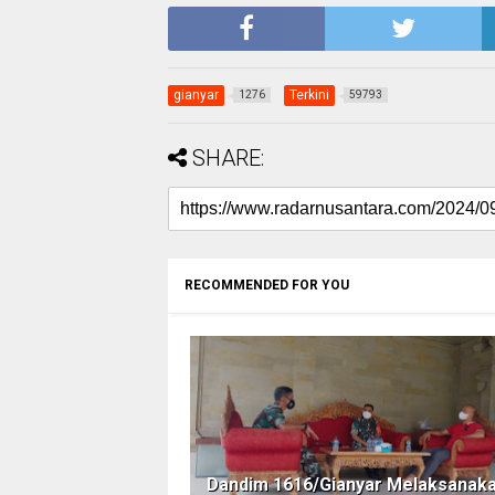
gianyar
Terkini
1276
59793
SHARE:
RECOMMENDED FOR YOU
Dandim 1616/Gianyar Melaksanak