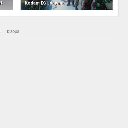
t
Kodam IX/Udayana
:
DISQUS