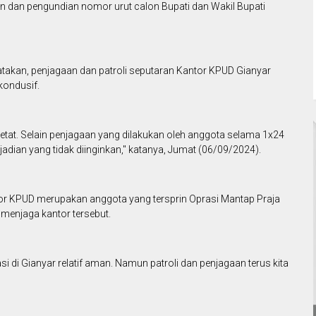
an dan pengundian nomor urut calon Bupati dan Wakil Bupati
atakan, penjagaan dan patroli seputaran Kantor KPUD Gianyar
kondusif.
ketat. Selain penjagaan yang dilakukan oleh anggota selama 1x24
kejadian yang tidak diinginkan," katanya, Jumat (06/09/2024).
tor KPUD merupakan anggota yang tersprin Oprasi Mantap Praja
menjaga kantor tersebut.
i di Gianyar relatif aman. Namun patroli dan penjagaan terus kita