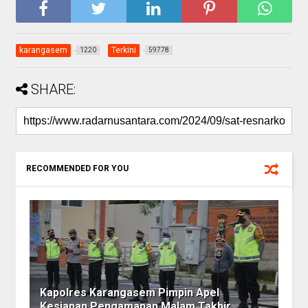
karangasem
Terkini
1220
59778
SHARE:
RECOMMENDED FOR YOU
Kapolres Karangasem Pimpin Apel
Kesiapan Pengamanan Malam Takbir